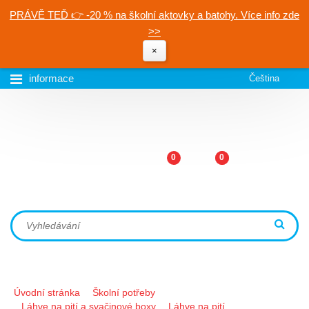
PRÁVĚ TEĎ 👉 -20 % na školní aktovky a batohy. Více info zde
>>
×
informace
Čeština
0
0
Úvodní stránka
Školní potřeby
Láhve na pití a svačinové boxy
Láhve na pití