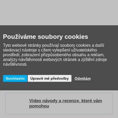
Používáme soubory cookies
Tyto webové stránky používají soubory cookies a další
sledovací nástroje s cílem vylepšení uživatelského
prostředí, zobrazení přizpůsobeného obsahu a reklam,
analýzy návštěvnosti webových stránek a zjištění zdroje
návštěvnosti.
Jak správně vybrat školní
tašku?
Přečtěte si našeho
průvodce
.
Souhlasím
Upravit mé předvolby
Odmítám
Video návody a recenze, které vám
pomohou