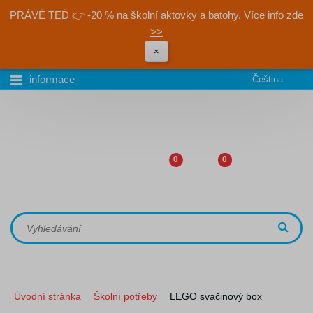
PRÁVĚ TEĎ 👉 -20 % na školní aktovky a batohy. Více info zde
>>
×
informace
Čeština
0
0
Úvodní stránka
Školní potřeby
LEGO svačinový box