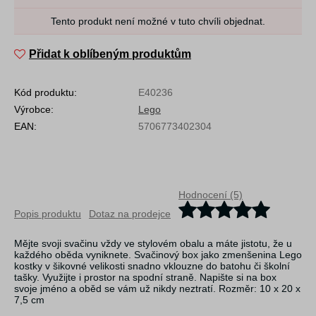
Tento produkt není možné v tuto chvíli objednat.
Přidat k oblíbeným produktům
Kód produktu:
E40236
Výrobce:
Lego
EAN:
5706773402304
Hodnocení (5)
Popis produktu
Dotaz na prodejce
Mějte svoji svačinu vždy ve stylovém obalu a máte jistotu, že u
každého oběda vyniknete. Svačinový box jako zmenšenina Lego
kostky v šikovné velikosti snadno vklouzne do batohu či školní
tašky. Využijte i prostor na spodní straně. Napište si na box
svoje jméno a oběd se vám už nikdy neztratí. Rozměr: 10 x 20 x
7,5 cm