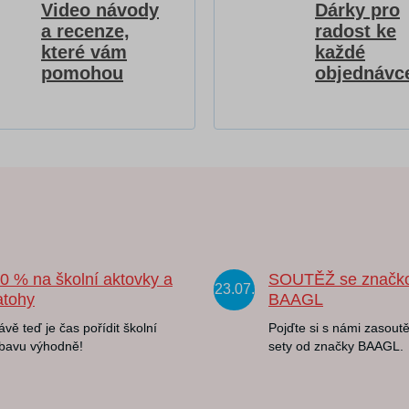
Video návody
Dárky pro
a recenze,
radost ke
které vám
každé
pomohou
objednávc
20 % na školní aktovky a
SOUTĚŽ se značk
23.07.
atohy
BAAGL
ávě teď je čas pořídit školní
Pojďte si s námi zasoutě
bavu výhodně!
sety od značky BAAGL.