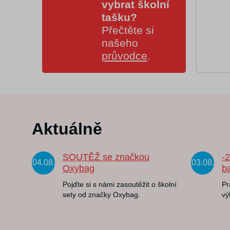
vybrat školní
tašku?
Přečtěte si
našeho
průvodce
.
Aktuálně
SOUTĚŽ se značkou
-
04.08.
03.08.
Oxybag
b
Pojďte si s námi zasoutěžit o školní
Pr
sety od značky Oxybag.
vý