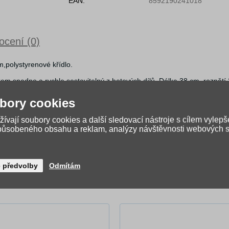
EAN:
8592190241018
cení (0)
,polystyrenové křídlo.
 snadno a rychle sestavitelný z hotových dílů. Délka 38 cm, rozpětí
 zažili...
bory cookies
ívají soubory cookies a další sledovací nástroje s cílem vylepš
způsobeného obsahu a reklam, analýzy návštěvnosti webových st
é předvolby
Odmítám