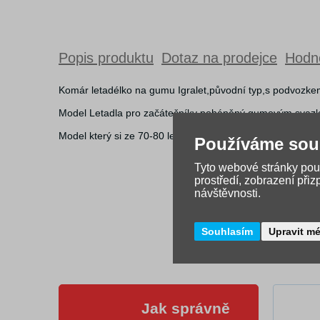
Popis produktu
Dotaz na prodejce
Hodno
Komár letadélko na gumu Igralet,původní typ,s podvozkem
Model Letadla pro začátečníky poháněný gumovým svazkem
Model který si ze 70-80 let pamatují snad všichni co tu dobu
Používáme sou
Tyto webové stránky použ
prostředí, zobrazení při
návštěvnosti.
Souhlasím
Upravit m
Jak správně