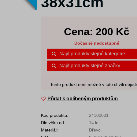
38x31cm
Cena:
200
Kč
Dočasně nedostupné
Najít produkty stejné kategorie
Najít produkty stejné značky
Tento produkt není možné v tuto chvíli objed
Přidat k oblíbeným produktům
Kód produktu:
24100001
Dle věku od::
14 let
Materiál:
Dřevo