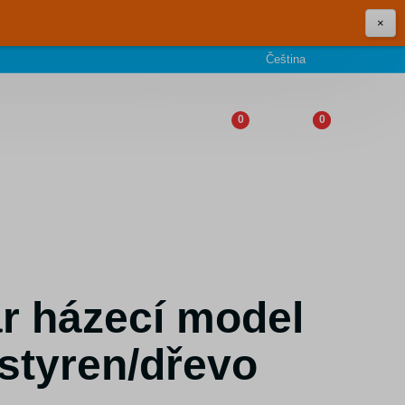
×
Čeština
0
0
r házecí model
styren/dřevo