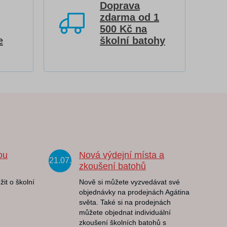
Doprava
zdarma od 1
500 Kč na
e
školní batohy
ou
Nová výdejní místa a
21.07.
zkoušení batohů
žit o školní
Nově si můžete vyzvedávat své
objednávky na prodejnách Agátina
světa. Také si na prodejnách
můžete objednat individuální
zkoušení školních batohů s