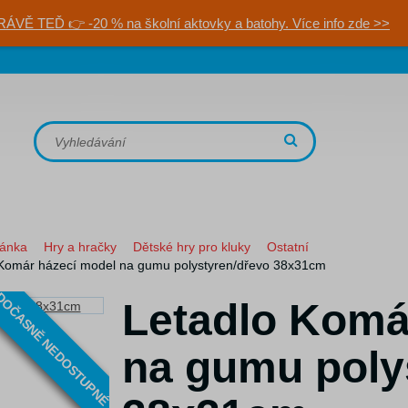
RÁVĚ TEĎ 👉 -20 % na školní aktovky a batohy. Více info zde >>
ránka
Hry a hračky
Dětské hry pro kluky
Ostatní
 Komár házecí model na gumu polystyren/dřevo 38x31cm
OČASNĚ NEDOSTUPNÉ
Letadlo Komá
na gumu poly