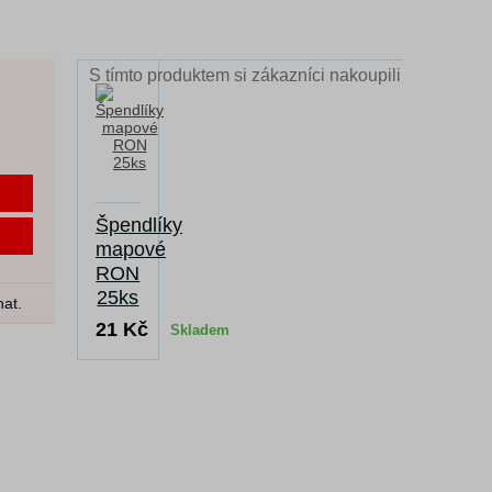
S tímto produktem si zákazníci nakoupili
Špendlíky
mapové
RON
25ks
nat.
21 Kč
Skladem