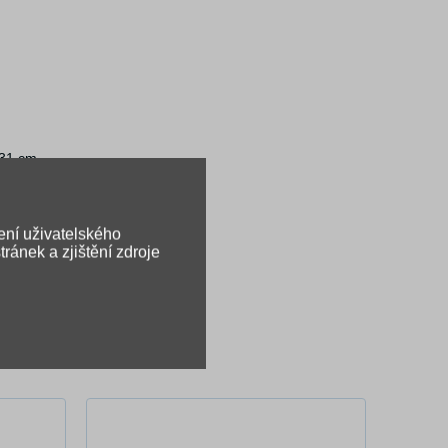
 31 cm.
ení uživatelského
ránek a zjištění zdroje