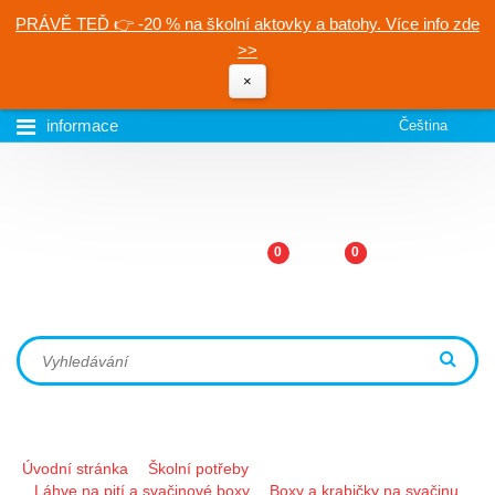
PRÁVĚ TEĎ 👉 -20 % na školní aktovky a batohy. Více info zde
>>
×
informace
Čeština
0
0
Úvodní stránka
Školní potřeby
Láhve na pití a svačinové boxy
Boxy a krabičky na svačinu