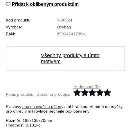
Přidat k oblíbeným produktům
Kód produktu:
9-36924
Výrobce:
Oxybag
EAN:
8596424178941
Všechny produkty s tímto
motivem
Hodnocení (2)
Popis produktu
Dotaz na prodejce
Plastový
box na svačinu dělený
s přihrádkou. Vhodné do myčky,
pro ohřev v mikrovlnce nechejte box otevřený.
Rozměr: 185x135x70mm
Hmotnost: 0,101kg