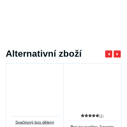
Alternativní zboží
(1)
Svačinový box dělený
Box na svačinu Jurassic