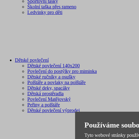
Sportovní tašky
Školní taška přes rameno
Ledvinky pro děti
Dětské povlečení
Dětské povlečení 140x200
Povlečení do postýlky pro miminka
Dětské ručníky a osušky
Polštáře a povlaky na polštáře
Dětské deky, spacáky
Dětská prostěradla
Povlečení Matějovský
Peřiny a polštáře
Dětské povlečení výprodej
Používáme soubo
Tyto webové stránky používa