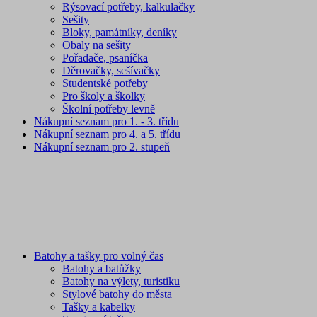
Rýsovací potřeby, kalkulačky
Sešity
Bloky, památníky, deníky
Obaly na sešity
Pořadače, psaníčka
Děrovačky, sešívačky
Studentské potřeby
Pro školy a školky
Školní potřeby levně
Nákupní seznam pro 1. - 3. třídu
Nákupní seznam pro 4. a 5. třídu
Nákupní seznam pro 2. stupeň
Batohy a tašky pro volný čas
Batohy a batůžky
Batohy na výlety, turistiku
Stylové batohy do města
Tašky a kabelky