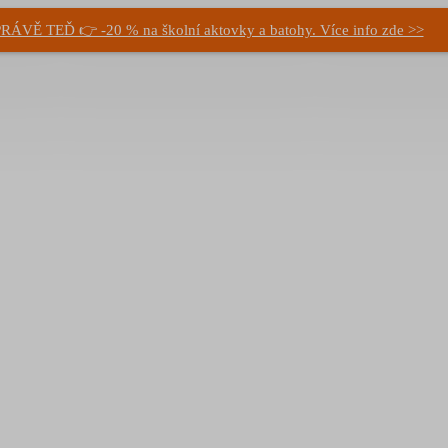
RÁVĚ TEĎ 👉 -20 % na školní aktovky a batohy. Více info zde >>