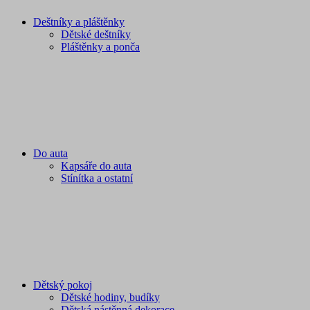
Deštníky a pláštěnky
Dětské deštníky
Pláštěnky a ponča
Do auta
Kapsáře do auta
Stínítka a ostatní
Dětský pokoj
Dětské hodiny, budíky
Dětská nástěnná dekorace