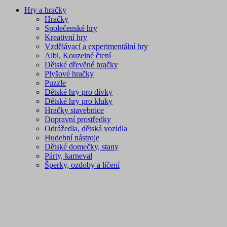
Hry a hračky
Hračky
Společenské hry
Kreativní hry
Vzdělávací a experimentální hry
Albi, Kouzelné čtení
Dětské dřevěné hračky
Plyšové hračky
Puzzle
Dětské hry pro dívky
Dětské hry pro kluky
Hračky stavebnice
Dopravní prostředky
Odrážedla, dětská vozidla
Hudební nástroje
Dětské domečky, stany
Párty, karneval
Šperky, ozdoby a líčení