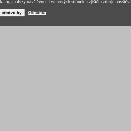
lam, analýzy návštěvnosti webových stránek a zjištění zdroje návštěvn
é předvolby
Odmítám