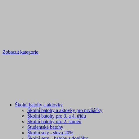
Zobrazit kategorie
Školní batohy a aktovky
Školní batohy a aktovky pro prvňáčky
Školní batohy pro 3. a 4. třídu
Školní batohy pro 2. stupeň
Studentské batohy
Školní sety - sleva 20%
Školní sety – batohy s doplňky