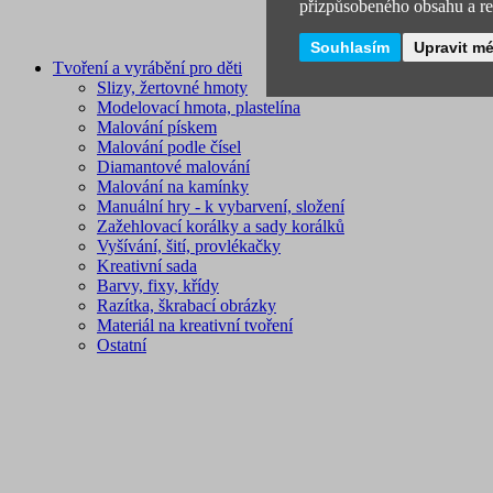
přizpůsobeného obsahu a rek
Souhlasím
Upravit m
Tvoření a vyrábění pro děti
Slizy, žertovné hmoty
Modelovací hmota, plastelína
Malování pískem
Malování podle čísel
Diamantové malování
Malování na kamínky
Manuální hry - k vybarvení, složení
Zažehlovací korálky a sady korálků
Vyšívání, šití, provlékačky
Kreativní sada
Barvy, fixy, křídy
Razítka, škrabací obrázky
Materiál na kreativní tvoření
Ostatní