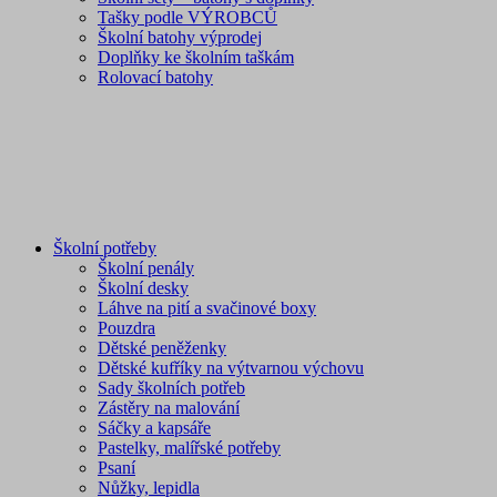
Tašky podle VÝROBCŮ
Školní batohy výprodej
Doplňky ke školním taškám
Rolovací batohy
Školní potřeby
Školní penály
Školní desky
Láhve na pití a svačinové boxy
Pouzdra
Dětské peněženky
Dětské kufříky na výtvarnou výchovu
Sady školních potřeb
Zástěry na malování
Sáčky a kapsáře
Pastelky, malířské potřeby
Psaní
Nůžky, lepidla