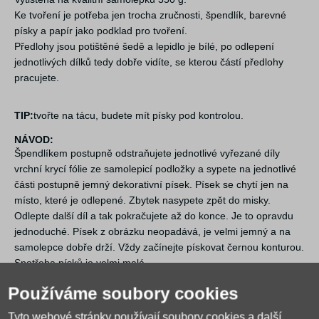
Ke tvoření je potřeba jen trocha zručnosti, špendlík, barevné
písky a papír jako podklad pro tvoření.
Předlohy jsou potištěné šedě a lepidlo je bílé, po odlepení
jednotlivých dílků tedy dobře vidíte, se kterou částí předlohy
pracujete.
TIP:
tvořte na tácu, budete mít písky pod kontrolou.
NÁVOD:
Špendlíkem postupně odstraňujete jednotlivé vyřezané díly
vrchní krycí fólie ze samolepicí podložky a sypete na jednotlivé
části postupně jemný dekorativní písek. Písek se chytí jen na
místo, které je odlepené. Zbytek nasypete zpět do misky.
Odlepte další díl a tak pokračujete až do konce. Je to opravdu
jednoduché. Písek z obrázku neopadává, je velmi jemný a na
samolepce dobře drží. Vždy začínejte pískovat černou konturou.
Spotřeba písků je velmi malá.
Používáme soubory cookies
Tyto webové stránky používají soubory cookies a další