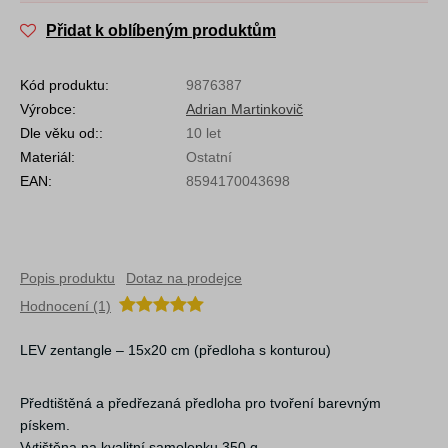
Přidat k oblíbeným produktům
Kód produktu:
9876387
Výrobce:
Adrian Martinkovič
Dle věku od::
10 let
Materiál:
Ostatní
EAN:
8594170043698
Popis produktu
Dotaz na prodejce
Hodnocení (1)
LEV zentangle – 15x20 cm (předloha s konturou)
Předtištěná a předřezaná předloha pro tvoření barevným
pískem.
Vytištěna na kvalitní samolepku 350 g.