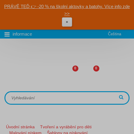
PRÁVĚ TEĎ 👉 -20 % na školní aktovky a batohy. Více info zde
>>
×
informace
Čeština
0
0
Úvodní stránka
Tvoření a vyrábění pro děti
Malování pískem
Šablony na pískování