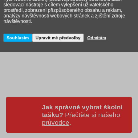
Předlohu dodáváme zabalenou v celofánovém sáčku.
sledovací nástroje s cílem vylepšení uživatelského
prostředí, zobrazení přizpůsobeného obsahu a reklam,
analýzy návštěvnosti webových stránek a zjištění zdroje
Autor motivu: Adrian Martinkovič, vyrobeno v České republice
návštěvnosti.
Souhlasím
Upravit mé předvolby
Odmítám
Jak správně vybrat školní
tašku?
Přečtěte si našeho
průvodce
.