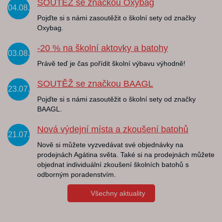
SOUTĚŽ se značkou Oxybag
04.08.
Pojďte si s námi zasoutěžit o školní sety od značky
Oxybag.
-20 % na školní aktovky a batohy
03.08.
Právě teď je čas pořídit školní výbavu výhodně!
SOUTĚŽ se značkou BAAGL
23.07.
Pojďte si s námi zasoutěžit o školní sety od značky
BAAGL.
Nová výdejní místa a zkoušení batohů
21.07.
Nově si můžete vyzvedávat své objednávky na
prodejnách Agátina světa. Také si na prodejnách můžete
objednat individuální zkoušení školních batohů s
odborným poradenstvím.
Všechny aktuality