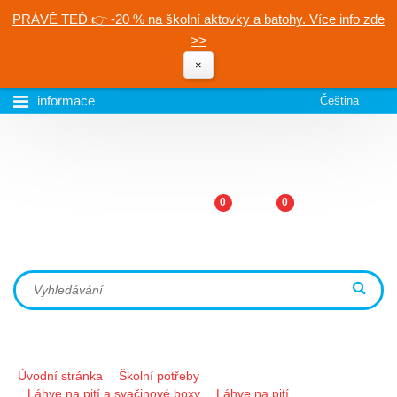
PRÁVĚ TEĎ 👉 -20 % na školní aktovky a batohy. Více info zde
>>
×
informace
Čeština
0
0
Úvodní stránka
Školní potřeby
Láhve na pití a svačinové boxy
Láhve na pití