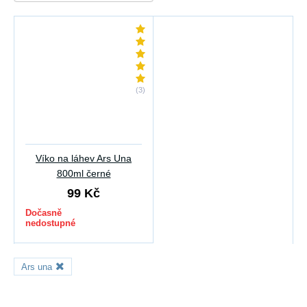
(3)
Víko na láhev Ars Una
800ml černé
99 Kč
Dočasně
nedostupné
Ars una