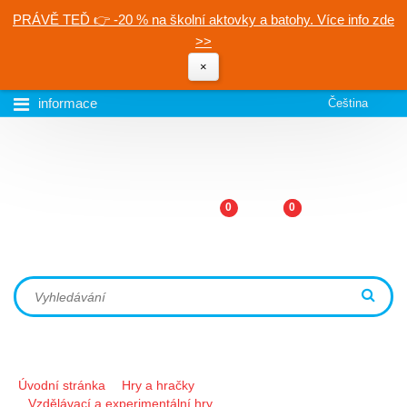
PRÁVĚ TEĎ 👉 -20 % na školní aktovky a batohy. Více info zde
>>
×
informace
Čeština
0
0
Úvodní stránka
Hry a hračky
Vzdělávací a experimentální hry