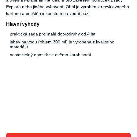
a dvěma karabinami je ideální pro zavěšení pomůcek z řady
Explora nebo jiného vybavení. Obal je vyroben z recyklovaného
kartonu a potištěn inkoustem na vodní bázi.
Hlavní výhody
praktická sada pro malé dobrodruhy od 4 let
lahev na vodu (objem 300 ml) je vyrobena z kvalitního
materiálu
nastavitelný opasek se dvěma karabinami