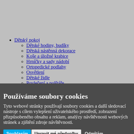
Dětský pokoj
Dětské hodiny, budíky
Dětská nástěnná dekorace
Koše a úložné krabice
Hrníčky a sady nádobí
Ortopedické podlahy
Osvětlení
Dětské židle
Povlečení a polštáře
Dětské prostírání
Magnetické tabule
Používáme soubory cookies
Knihy a učební pomůcky
Tyto webové stránky používají soubory cookies a další sledovací
nástroje s cílem vylepšení uživatelského prostředí, zobrazení
přizpůsobeného obsahu a reklam, analýzy návštěvnosti webových
stránek a zjištění zdroje návštěvnosti.
Souhlasím
Upravit mé předvolby
Odmítám