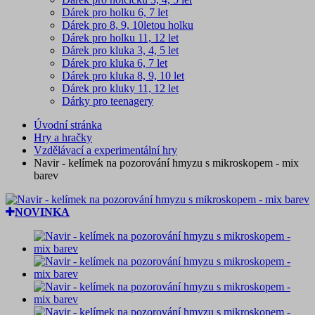
Dárek pro holku 6, 7 let
Dárek pro 8, 9, 10letou holku
Dárek pro holku 11, 12 let
Dárek pro kluka 3, 4, 5 let
Dárek pro kluka 6, 7 let
Dárek pro kluka 8, 9, 10 let
Dárek pro kluky 11, 12 let
Dárky pro teenagery
Úvodní stránka
Hry a hračky
Vzdělávací a experimentální hry
Navir - kelímek na pozorování hmyzu s mikroskopem - mix
barev
NOVINKA