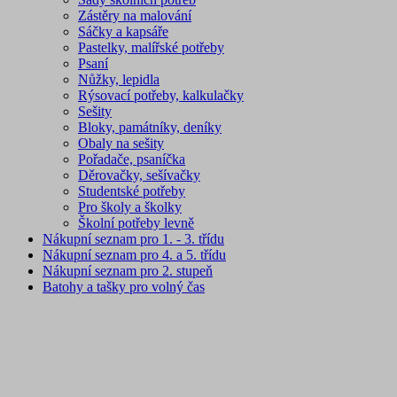
Zástěry na malování
Sáčky a kapsáře
Pastelky, malířské potřeby
Psaní
Nůžky, lepidla
Rýsovací potřeby, kalkulačky
Sešity
Bloky, památníky, deníky
Obaly na sešity
Pořadače, psaníčka
Děrovačky, sešívačky
Studentské potřeby
Pro školy a školky
Školní potřeby levně
Nákupní seznam pro 1. - 3. třídu
Nákupní seznam pro 4. a 5. třídu
Nákupní seznam pro 2. stupeň
Batohy a tašky pro volný čas