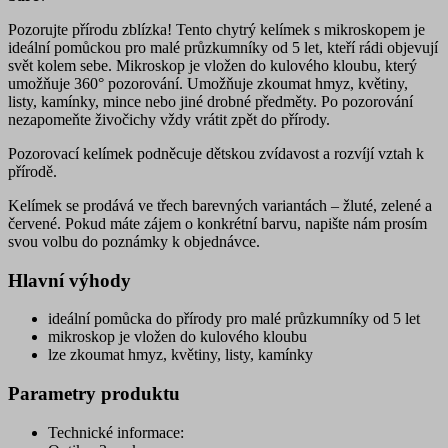
Pozorujte přírodu zblízka! Tento chytrý kelímek s mikroskopem je
ideální pomůckou pro malé průzkumníky od 5 let, kteří rádi objevují
svět kolem sebe. Mikroskop je vložen do kulového kloubu, který
umožňuje 360° pozorování. Umožňuje zkoumat hmyz, květiny,
listy, kamínky, mince nebo jiné drobné předměty. Po pozorování
nezapomeňte živočichy vždy vrátit zpět do přírody.
Pozorovací kelímek podněcuje dětskou zvídavost a rozvíjí vztah k
přírodě.
Kelímek se prodává ve třech barevných variantách – žluté, zelené a
červené. Pokud máte zájem o konkrétní barvu, napište nám prosím
svou volbu do poznámky k objednávce.
Hlavní výhody
ideální pomůcka do přírody pro malé průzkumníky od 5 let
mikroskop je vložen do kulového kloubu
lze zkoumat hmyz, květiny, listy, kamínky
Parametry produktu
Technické informace: