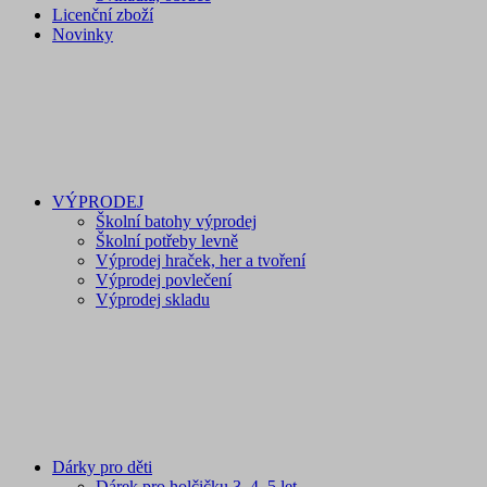
Licenční zboží
Novinky
VÝPRODEJ
Školní batohy výprodej
Školní potřeby levně
Výprodej hraček, her a tvoření
Výprodej povlečení
Výprodej skladu
Dárky pro děti
Dárek pro holčičku 3, 4, 5 let