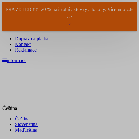
PRÁVĚ TEĎ 👉 -20 % na školní aktovky a batohy. Více info zde
>>
×
Doprava a platba
Kontakt
Reklamace
informace
Čeština
Čeština
Slovenština
Maďarština