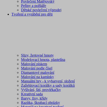
Povlečení Matějovský
Peřiny a polštáře
Dětské povlečení výprodej
Tvoření a vyrábění pro děti
Slizy, žertovné hmoty
Modelovací hmota, plastelína
Malování pískem
Malování podle čísel
Diamantové malování
Malování na kamínky
Manuální hry - k vybarvení, složení
Zažehlovací korálky a sady korálků
Vyšívání, šití, provlékačky
Kreativní sada
Barvy, fixy, křídy
Razítka, škrabací obrázky
Materiál na kreativní tvoření