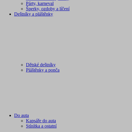
Párty, karneval
Šperky, ozdoby a líčení
Deštníky a pláštěnky
Dětské deštníky
Pláštěnky a ponča
Do auta
Kapsáře do auta
Stínítka a ostatní