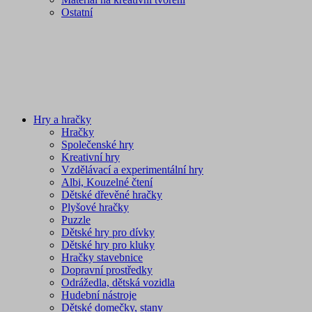
Ostatní
Hry a hračky
Hračky
Společenské hry
Kreativní hry
Vzdělávací a experimentální hry
Albi, Kouzelné čtení
Dětské dřevěné hračky
Plyšové hračky
Puzzle
Dětské hry pro dívky
Dětské hry pro kluky
Hračky stavebnice
Dopravní prostředky
Odrážedla, dětská vozidla
Hudební nástroje
Dětské domečky, stany