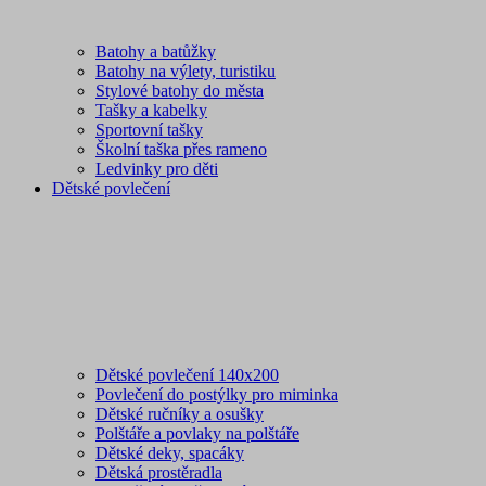
Batohy a batůžky
Batohy na výlety, turistiku
Stylové batohy do města
Tašky a kabelky
Sportovní tašky
Školní taška přes rameno
Ledvinky pro děti
Dětské povlečení
Dětské povlečení 140x200
Povlečení do postýlky pro miminka
Dětské ručníky a osušky
Polštáře a povlaky na polštáře
Dětské deky, spacáky
Dětská prostěradla