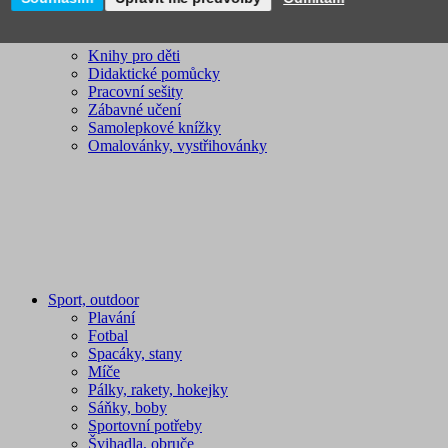
Knihy pro děti
Didaktické pomůcky
Pracovní sešity
Zábavné učení
Samolepkové knížky
Omalovánky, vystřihovánky
Sport, outdoor
Plavání
Fotbal
Spacáky, stany
Míče
Pálky, rakety, hokejky
Sáňky, boby
Sportovní potřeby
Švihadla, obruče