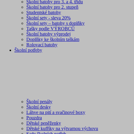
Školní batohy pro 3. a 4. třídu
Školní batohy pro 2. stupeň
Studentské batohy
Školní sety - sleva 20%
Školní sety – batohy s doplňky
Tašky podle VÝROBCŮ
Školní batohy výprodej
Doplňky ke školním taškám
Rolovací batohy
Školní potřeby
Školní penály
Školní desky
Láhve na pití a svačinové boxy
Pouzdra
Dětské peněženky
Dětské kufříky na výtvarnou výchovu
Sady školních potřeb