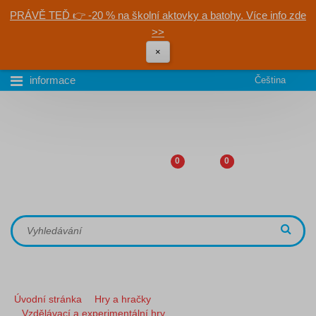
PRÁVĚ TEĎ 👉 -20 % na školní aktovky a batohy. Více info zde
>>
×
informace
Čeština
0
0
Úvodní stránka
Hry a hračky
Vzdělávací a experimentální hry