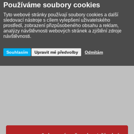
Používáme soubory cookies
Parametry produktu
Tyto webové stránky používají soubory cookies a další
Velká čočka: průměr 45 mm
sledovací nástroje s cílem vylepšení uživatelského
Malá čočka: průměr 32 mm
prostředí, zobrazení přizpůsobeného obsahu a reklam,
analýzy návštěvnosti webových stránek a zjištění zdroje
Zvětšení: 2× až 4×
návštěvnosti.
Nerozbitné zrcátko
Rozměry: 7 x 8,5 x 13,5
Souhlasím
Upravit mé předvolby
Odmítám