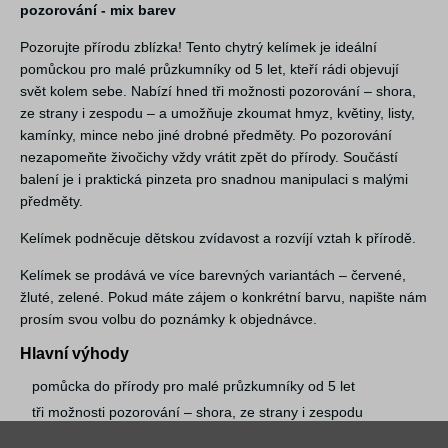
pozorování - mix barev
Pozorujte přírodu zblízka! Tento chytrý kelímek je ideální
pomůckou pro malé průzkumníky od 5 let, kteří rádi objevují
svět kolem sebe. Nabízí hned tři možnosti pozorování – shora,
ze strany i zespodu – a umožňuje zkoumat hmyz, květiny, listy,
kamínky, mince nebo jiné drobné předměty. Po pozorování
nezapomeňte živočichy vždy vrátit zpět do přírody. Součástí
balení je i praktická pinzeta pro snadnou manipulaci s malými
předměty.
Kelímek podněcuje dětskou zvídavost a rozvíjí vztah k přírodě.
Kelímek se prodává ve více barevných variantách – červené,
žluté, zelené. Pokud máte zájem o konkrétní barvu, napište nám
prosím svou volbu do poznámky k objednávce.
Hlavní výhody
pomůcka do přírody pro malé průzkumníky od 5 let
tři možnosti pozorování – shora, ze strany i zespodu
podněcuje dětskou zvídavost a rozvíjí vztah k přírodě