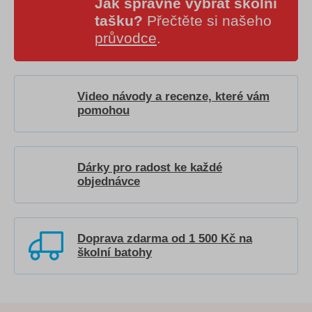
Jak správně vybrat školní
tašku?
Přečtěte si našeho
průvodce
.
Video návody a recenze, které vám
pomohou
Dárky pro radost ke každé
objednávce
Doprava zdarma od 1 500 Kč na
školní batohy