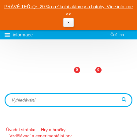
PRÁVĚ TEĎ 👉 -20 % na školní aktovky a batohy. Více info zde
>>
×
informace
Čeština
0
0
Úvodní stránka
Hry a hračky
Vzdělávací a experimentální hry