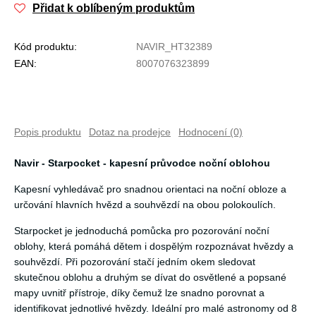
Přidat k oblíbeným produktům
Kód produktu:
NAVIR_HT32389
EAN:
8007076323899
Popis produktu
Dotaz na prodejce
Hodnocení (0)
Navir - Starpocket - kapesní průvodce noční oblohou
Kapesní vyhledávač pro snadnou orientaci na noční obloze a
určování hlavních hvězd a souhvězdí na obou polokoulích.
Starpocket je jednoduchá pomůcka pro pozorování noční
oblohy, která pomáhá dětem i dospělým rozpoznávat hvězdy a
souhvězdí. Při pozorování stačí jedním okem sledovat
skutečnou oblohu a druhým se dívat do osvětlené a popsané
mapy uvnitř přístroje, díky čemuž lze snadno porovnat a
identifikovat jednotlivé hvězdy. Ideální pro malé astronomy od 8