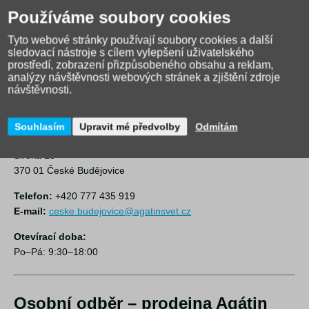
Používáme soubory cookies
Otevírací doba:
Po–Pá: 9:30–18:00
Tyto webové stránky používají soubory cookies a další
So: 10:00–14:00
sledovací nástroje s cílem vylepšení uživatelského
prostředí, zobrazení přizpůsobeného obsahu a reklam,
analýzy návštěvnosti webových stránek a zjištění zdroje
návštěvnosti.
Osobní odběr – prodejna Agátin
svět České Budějovice
Souhlasím
Upravit mé předvolby
Odmítám
Adresa:
Široká 13
370 01 České Budějovice
Telefon:
+420 777 435 919
E-mail:
ceske.budejovice@agatinsvet.cz
Otevírací doba:
Po–Pá: 9:30–18:00
Osobní odběr – prodejna Agátin