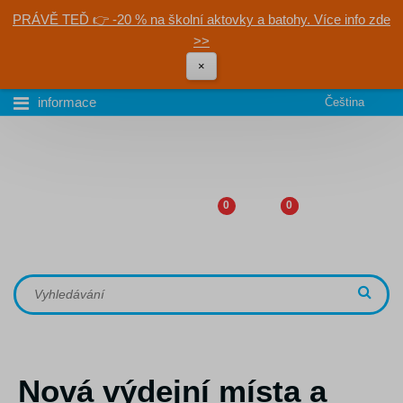
PRÁVĚ TEĎ 👉 -20 % na školní aktovky a batohy. Více info zde
>>
×
informace
Čeština
0
0
Nová výdejní místa a