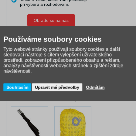
při výběru a rozhodování.
Obraťte se na nás
Používáme soubory cookies
U nás máte jistotu.
Tyto webové stránky používají soubory cookies a další
V případě reklamace nabízíme
sledovací nástroje s cílem vylepšení uživatelského
pomoc.
prostředí, zobrazení přizpůsobeného obsahu a reklam,
analýzy návštěvnosti webových stránek a zjištění zdroje
návštěvnosti.
Zápůjční služba
Souhlasím
Upravit mé předvolby
Odmítám
K Vašemu batohu můžete dále pořídit: