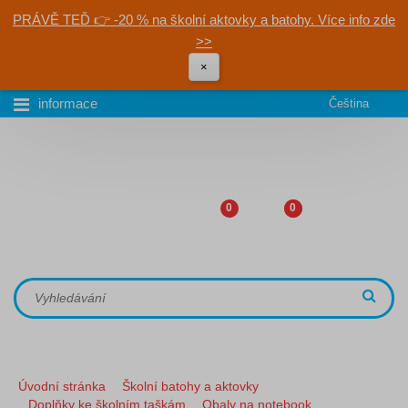
PRÁVĚ TEĎ 👉 -20 % na školní aktovky a batohy. Více info zde
>>
×
informace
Čeština
0
0
Úvodní stránka
Školní batohy a aktovky
Doplňky ke školním taškám
Obaly na notebook