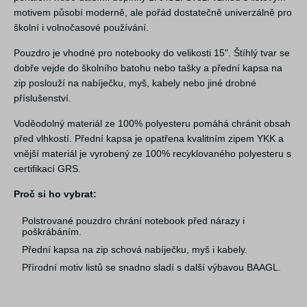
motivem působí moderně, ale pořád dostatečně univerzálně pro
školní i volnočasové používání.
Pouzdro je vhodné pro notebooky do velikosti 15". Štíhlý tvar se
dobře vejde do školního batohu nebo tašky a přední kapsa na
zip poslouží na nabíječku, myš, kabely nebo jiné drobné
příslušenství.
Voděodolný materiál ze 100% polyesteru pomáhá chránit obsah
před vlhkostí. Přední kapsa je opatřena kvalitním zipem YKK a
vnější materiál je vyrobený ze 100% recyklovaného polyesteru s
certifikací GRS.
Proč si ho vybrat:
Polstrované pouzdro chrání notebook před nárazy i
poškrábáním.
Přední kapsa na zip schová nabíječku, myš i kabely.
Přírodní motiv listů se snadno sladí s další výbavou BAAGL.