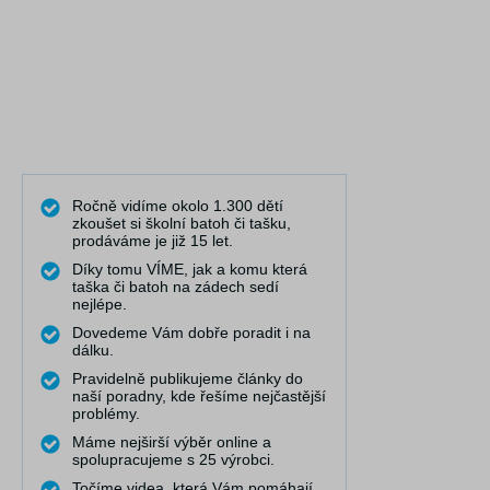
Ročně vidíme okolo 1.300 dětí
zkoušet si školní batoh či tašku,
prodáváme je již 15 let.
Díky tomu VÍME, jak a komu která
taška či batoh na zádech sedí
nejlépe.
Dovedeme Vám dobře poradit i na
dálku.
Pravidelně publikujeme články do
naší poradny, kde řešíme nejčastější
problémy.
Máme nejširší výběr online a
spolupracujeme s 25 výrobci.
Točíme videa, která Vám pomáhají