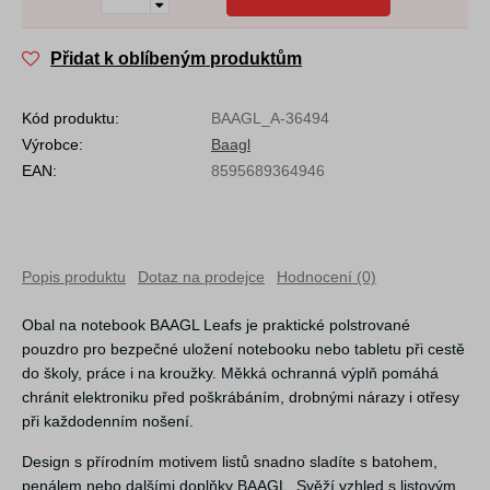
Přidat k oblíbeným produktům
Kód produktu:
BAAGL_A-36494
Výrobce:
Baagl
EAN:
8595689364946
Popis produktu
Dotaz na prodejce
Hodnocení (0)
Obal na notebook BAAGL Leafs je praktické polstrované
pouzdro pro bezpečné uložení notebooku nebo tabletu při cestě
do školy, práce i na kroužky. Měkká ochranná výplň pomáhá
chránit elektroniku před poškrábáním, drobnými nárazy i otřesy
při každodenním nošení.
Design s přírodním motivem listů snadno sladíte s batohem,
penálem nebo dalšími doplňky BAAGL. Svěží vzhled s listovým