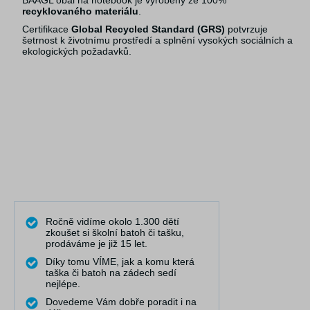
BAAGL obal na notebook je vyrobený ze 100%
recyklovaného materiálu
.
Certifikace
Global Recycled Standard
(GRS)
potvrzuje
šetrnost k životnímu prostředí a splnění vysokých sociálních a
ekologických požadavků.
Ročně vidíme okolo 1.300 dětí
zkoušet si školní batoh či tašku,
prodáváme je již 15 let.
Díky tomu VÍME, jak a komu která
taška či batoh na zádech sedí
nejlépe.
Dovedeme Vám dobře poradit i na