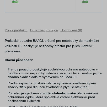
dnů
dnů
Popis produktu
Dotaz na prodejce
Hodnocení (0)
Praktické pouzdro BAAGL určené pro notebooky do maximální
velikosti 15" poskytuje bezpečný prostor pro jejich uložení i
přenášení.
Hlavní přednosti:
Trendy pouzdro poskytuje spolehlivou ochranu notebooku v
batohu i mimo něj a díky výběru z více než třiceti motivů jej lze
snadno sladit s dalším vybavením od BAAGLu.
Přední kapsa na příslušenství je vybavena kvalitním zipem
značky
YKK
pro dlouhou životnost a plynulé otevírání.
Pouzdro je vyrobeno z
voděodolného materiálu
s měkkou
ochrannou výplní, která spolehlivě chrání elektroniku před
poškozením i vlhkostí.