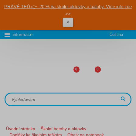
PRÁVĚ TEĎ 👉 -20 % na školní aktovky a batohy. Více info zde
>>
×
informace
Čeština
0
0
Úvodní stránka
Školní batohy a aktovky
Doplňky ke školním taškám
Obaly na notebook