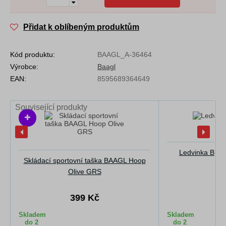
Přidat k oblíbeným produktům
Kód produktu:
BAAGL_A-36464
Výrobce:
Baagl
EAN:
8595689364649
Související produkty
Ledvinka BAA
Skládací sportovní taška BAAGL Hoop
Olive GRS
399 Kč
4
Skladem
Skladem
do 2
do 2