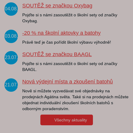
SOUTĚŽ se značkou Oxybag
04.08.
Pojďte si s námi zasoutěžit o školní sety od značky
Oxybag.
-20 % na školní aktovky a batohy
03.08.
Právě teď je čas pořídit školní výbavu výhodně!
SOUTĚŽ se značkou BAAGL
23.07.
Pojďte si s námi zasoutěžit o školní sety od značky
BAAGL.
Nová výdejní místa a zkoušení batohů
21.07.
Nově si můžete vyzvedávat své objednávky na
prodejnách Agátina světa. Také si na prodejnách můžete
objednat individuální zkoušení školních batohů s
odborným poradenstvím.
Všechny aktuality