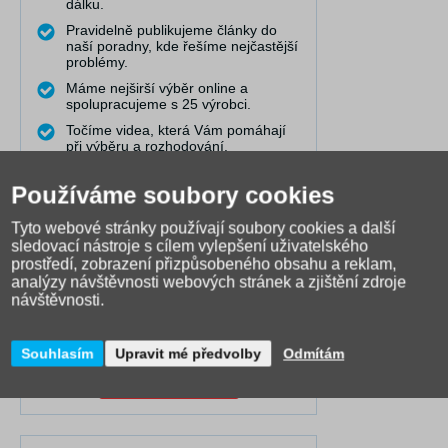
dálku.
Pravidelně publikujeme články do
naší poradny, kde řešíme nejčastější
problémy.
Máme nejširší výběr online a
spolupracujeme s 25 výrobci.
Točíme videa, která Vám pomáhají
při výběru a rozhodování.
Používáme soubory cookies
Obraťte se na nás
Tyto webové stránky používají soubory cookies a další
sledovací nástroje s cílem vylepšení uživatelského
prostředí, zobrazení přizpůsobeného obsahu a reklam,
analýzy návštěvnosti webových stránek a zjištění zdroje
U nás máte jistotu.
návštěvnosti.
V případě reklamace nabízíme
pomoc.
Souhlasím
Upravit mé předvolby
Odmítám
Zápůjční služba