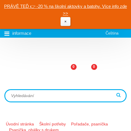
PRÁVĚ TEĎ 👉 -20 % na školní aktovky a batohy. Více info zde
>>
×
informace
Čeština
0
0
Úvodní stránka
Školní potřeby
Pořadače, psaníčka
Psaníčka, obálky s drukem