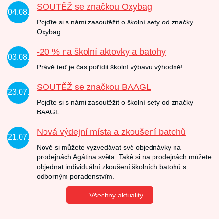
SOUTĚŽ se značkou Oxybag
04.08.
Pojďte si s námi zasoutěžit o školní sety od značky
Oxybag.
-20 % na školní aktovky a batohy
03.08.
Právě teď je čas pořídit školní výbavu výhodně!
SOUTĚŽ se značkou BAAGL
23.07.
Pojďte si s námi zasoutěžit o školní sety od značky
BAAGL.
Nová výdejní místa a zkoušení batohů
21.07.
Nově si můžete vyzvedávat své objednávky na
prodejnách Agátina světa. Také si na prodejnách můžete
objednat individuální zkoušení školních batohů s
odborným poradenstvím.
Všechny aktuality