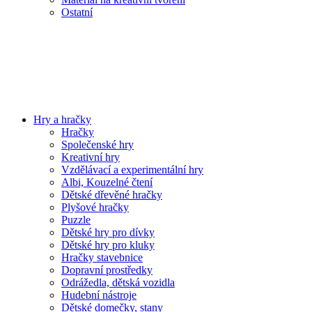
Ostatní
Hry a hračky
Hračky
Společenské hry
Kreativní hry
Vzdělávací a experimentální hry
Albi, Kouzelné čtení
Dětské dřevěné hračky
Plyšové hračky
Puzzle
Dětské hry pro dívky
Dětské hry pro kluky
Hračky stavebnice
Dopravní prostředky
Odrážedla, dětská vozidla
Hudební nástroje
Dětské domečky, stany