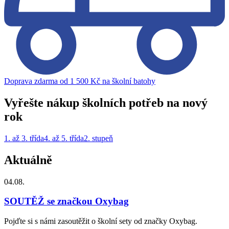
Doprava zdarma od 1 500 Kč na školní batohy
Vyřešte nákup školních potřeb na nový
rok
1. až 3. třída
4. až 5. třída
2. stupeň
Aktuálně
04.08.
SOUTĚŽ se značkou Oxybag
Pojďte si s námi zasoutěžit o školní sety od značky Oxybag.