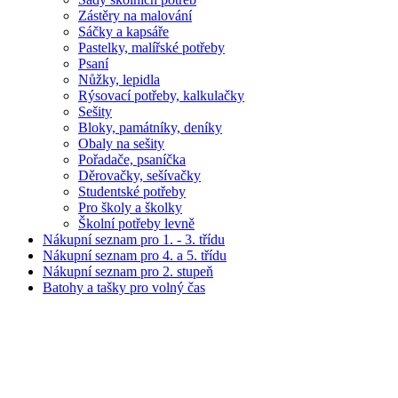
Zástěry na malování
Sáčky a kapsáře
Pastelky, malířské potřeby
Psaní
Nůžky, lepidla
Rýsovací potřeby, kalkulačky
Sešity
Bloky, památníky, deníky
Obaly na sešity
Pořadače, psaníčka
Děrovačky, sešívačky
Studentské potřeby
Pro školy a školky
Školní potřeby levně
Nákupní seznam pro 1. - 3. třídu
Nákupní seznam pro 4. a 5. třídu
Nákupní seznam pro 2. stupeň
Batohy a tašky pro volný čas