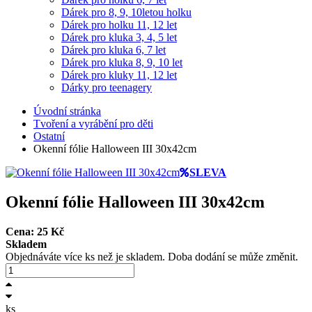
Dárek pro 8, 9, 10letou holku
Dárek pro holku 11, 12 let
Dárek pro kluka 3, 4, 5 let
Dárek pro kluka 6, 7 let
Dárek pro kluka 8, 9, 10 let
Dárek pro kluky 11, 12 let
Dárky pro teenagery
Úvodní stránka
Tvoření a vyrábění pro děti
Ostatní
Okenní fólie Halloween III 30x42cm
SLEVA
Okenní fólie Halloween III 30x42cm
Cena:
25
Kč
Skladem
Objednáváte více ks než je skladem. Doba dodání se může změnit.
ks