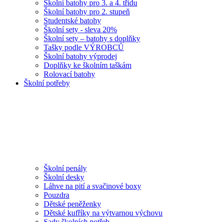
Školní batohy pro 3. a 4. třídu
Školní batohy pro 2. stupeň
Studentské batohy
Školní sety - sleva 20%
Školní sety – batohy s doplňky
Tašky podle VÝROBCŮ
Školní batohy výprodej
Doplňky ke školním taškám
Rolovací batohy
Školní potřeby
Školní penály
Školní desky
Láhve na pití a svačinové boxy
Pouzdra
Dětské peněženky
Dětské kufříky na výtvarnou výchovu
Sady školních potřeb