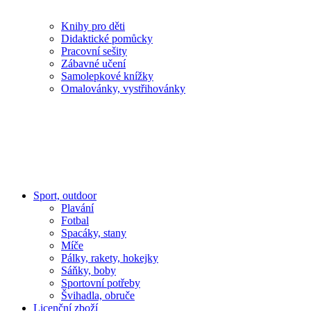
Knihy pro děti
Didaktické pomůcky
Pracovní sešity
Zábavné učení
Samolepkové knížky
Omalovánky, vystřihovánky
Sport, outdoor
Plavání
Fotbal
Spacáky, stany
Míče
Pálky, rakety, hokejky
Sáňky, boby
Sportovní potřeby
Švihadla, obruče
Licenční zboží