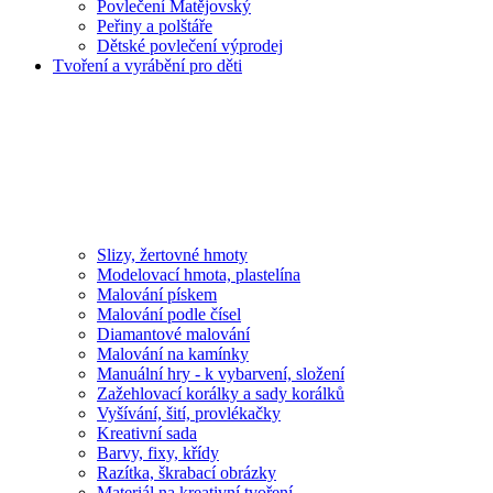
Povlečení Matějovský
Peřiny a polštáře
Dětské povlečení výprodej
Tvoření a vyrábění pro děti
Slizy, žertovné hmoty
Modelovací hmota, plastelína
Malování pískem
Malování podle čísel
Diamantové malování
Malování na kamínky
Manuální hry - k vybarvení, složení
Zažehlovací korálky a sady korálků
Vyšívání, šití, provlékačky
Kreativní sada
Barvy, fixy, křídy
Razítka, škrabací obrázky
Materiál na kreativní tvoření