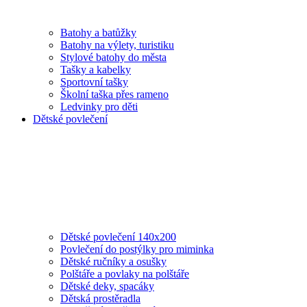
Batohy a batůžky
Batohy na výlety, turistiku
Stylové batohy do města
Tašky a kabelky
Sportovní tašky
Školní taška přes rameno
Ledvinky pro děti
Dětské povlečení
Dětské povlečení 140x200
Povlečení do postýlky pro miminka
Dětské ručníky a osušky
Polštáře a povlaky na polštáře
Dětské deky, spacáky
Dětská prostěradla