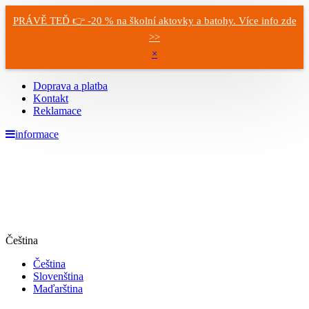
PRÁVĚ TEĎ 👉 -20 % na školní aktovky a batohy. Více info zde
>>
×
Doprava a platba
Kontakt
Reklamace
informace
Čeština
Čeština
Slovenština
Maďarština