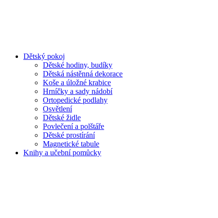
Dětský pokoj
Dětské hodiny, budíky
Dětská nástěnná dekorace
Koše a úložné krabice
Hrníčky a sady nádobí
Ortopedické podlahy
Osvětlení
Dětské židle
Povlečení a polštáře
Dětské prostírání
Magnetické tabule
Knihy a učební pomůcky