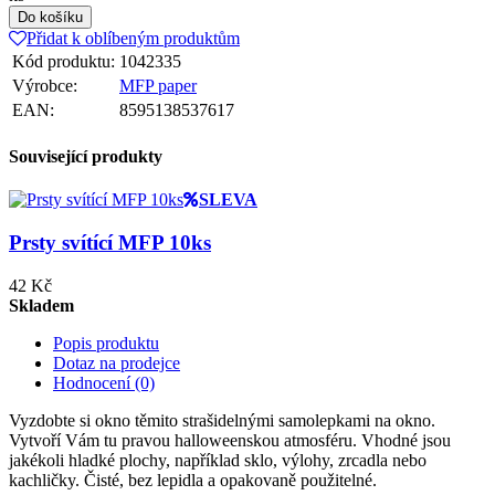
Do košíku
Přidat k oblíbeným produktům
Kód produktu:
1042335
Výrobce:
MFP paper
EAN:
8595138537617
Související produkty
SLEVA
Prsty svítící MFP 10ks
42 Kč
Skladem
Popis produktu
Dotaz na prodejce
Hodnocení (0)
Vyzdobte si okno těmito strašidelnými samolepkami na okno.
Vytvoří Vám tu pravou halloweenskou atmosféru. Vhodné jsou
jakékoli hladké plochy, například sklo, výlohy, zrcadla nebo
kachličky. Čisté, bez lepidla a opakovaně použitelné.