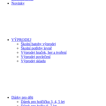
Novinky
VÝPRODEJ
Školní batohy výprodej
Školní potřeby levně
Výprodej hraček, her a tvoření
Výprodej povlečení
Výprodej skladu
Dárky pro děti
Dárek pro holčičku 3, 4, 5 let
Dárek pro holku 6, 7 let