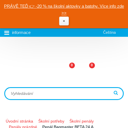
PRÁVĚ TEĎ 👉 -20 % na školní aktovky a batohy. Více info zde
>>
×
informace
Čeština
0
0
Úvodní stránka
Školní potřeby
Školní penály
Penály prázdné
Penál Bagmaster BETA 24 A