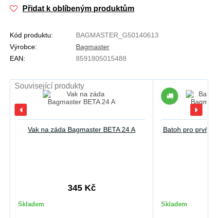
Přidat k oblíbeným produktům
Kód produktu:
BAGMASTER_G50140613
Výrobce:
Bagmaster
EAN:
8591805015488
Související produkty
Vak na záda Bagmaster BETA 24 A
Batoh pro prvňáč
345 Kč
22
Skladem
Skladem