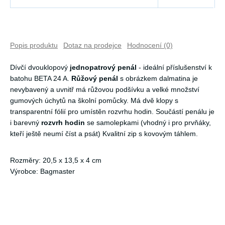
Popis produktu
Dotaz na prodejce
Hodnocení (0)
Dívčí dvouklopový
jednopatrový penál
- ideální příslušenství k
batohu BETA 24 A.
Růžový penál
s obrázkem dalmatina je
nevybavený a uvnitř má růžovou podšívku a velké množství
gumových úchytů na školní pomůcky. Má dvě klopy s
transparentní fólií pro umístěn rozvrhu hodin. Součástí penálu je
i barevný
rozvrh hodin
se samolepkami (vhodný i pro prvňáky,
kteří ještě neumí číst a psát) Kvalitní zip s kovovým táhlem.
Rozměry: 20,5 x 13,5 x 4 cm
Výrobce: Bagmaster