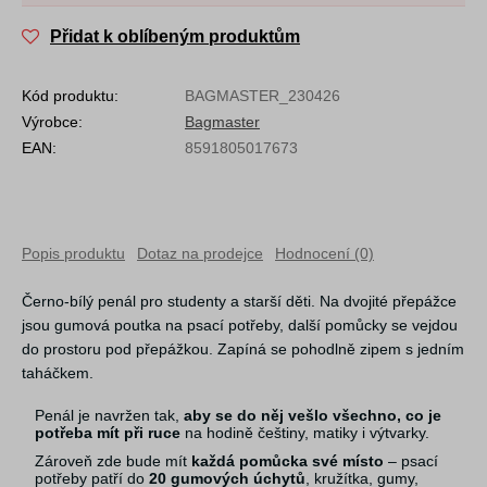
Přidat k oblíbeným produktům
Kód produktu:
BAGMASTER_230426
Výrobce:
Bagmaster
EAN:
8591805017673
Popis produktu
Dotaz na prodejce
Hodnocení (0)
Černo-bílý penál pro studenty a starší děti. Na dvojité přepážce
jsou gumová poutka na psací potřeby, další pomůcky se vejdou
do prostoru pod přepážkou. Zapíná se pohodlně zipem s jedním
taháčkem.
Penál je navržen tak,
aby se do něj vešlo všechno, co je
potřeba mít při ruce
na hodině češtiny, matiky i výtvarky.
Zároveň zde bude mít
každá pomůcka své místo
– psací
potřeby patří do
20 gumových úchytů
, kružítka, gumy,