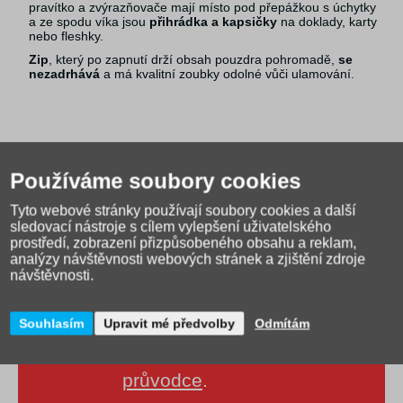
pravítko a zvýrazňovače mají místo pod přepážkou s úchytky
a ze spodu víka jsou
přihrádka a kapsičky
na doklady, karty
nebo fleshky.
Zip
, který po zapnutí drží obsah pouzdra pohromadě,
se
nezadrhává
a má kvalitní zoubky odolné vůči ulamování.
Používáme soubory cookies
Tyto webové stránky používají soubory cookies a další
sledovací nástroje s cílem vylepšení uživatelského
prostředí, zobrazení přizpůsobeného obsahu a reklam,
analýzy návštěvnosti webových stránek a zjištění zdroje
návštěvnosti.
Souhlasím
Upravit mé předvolby
Odmítám
Jak správně vybrat školní
tašku?
Přečtěte si našeho
průvodce
.