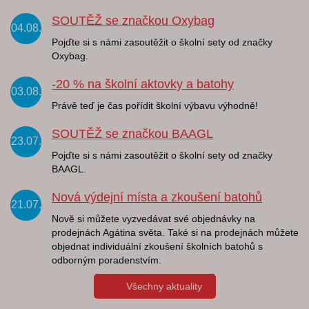
SOUTĚŽ se značkou Oxybag
04.08.
Pojďte si s námi zasoutěžit o školní sety od značky
Oxybag.
-20 % na školní aktovky a batohy
03.08.
Právě teď je čas pořídit školní výbavu výhodně!
SOUTĚŽ se značkou BAAGL
23.07.
Pojďte si s námi zasoutěžit o školní sety od značky
BAAGL.
Nová výdejní místa a zkoušení batohů
21.07.
Nově si můžete vyzvedávat své objednávky na
prodejnách Agátina světa. Také si na prodejnách můžete
objednat individuální zkoušení školních batohů s
odborným poradenstvím.
Všechny aktuality