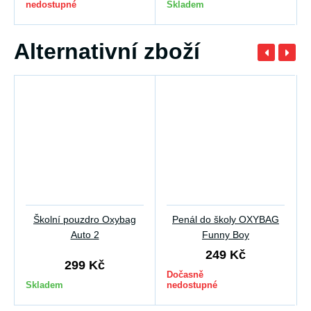
nedostupné
Skladem
Alternativní zboží
Školní pouzdro Oxybag
Penál do školy OXYBAG
Auto 2
Funny Boy
249 Kč
299 Kč
Dočasně
Skladem
nedostupné