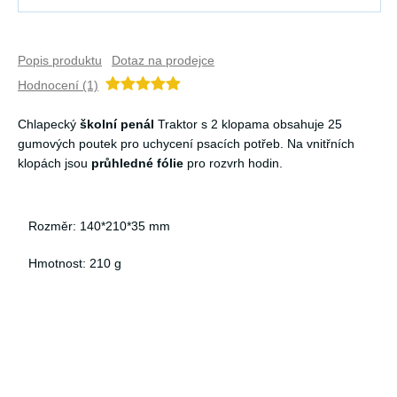
Popis produktu
Dotaz na prodejce
Hodnocení (1)
Chlapecký
školní penál
Traktor s 2 klopama obsahuje 25
gumových poutek pro uchycení psacích potřeb. Na vnitřních
klopách jsou
průhledné fólie
pro rozvrh hodin.
Rozměr: 140*210*35 mm
Hmotnost: 210 g