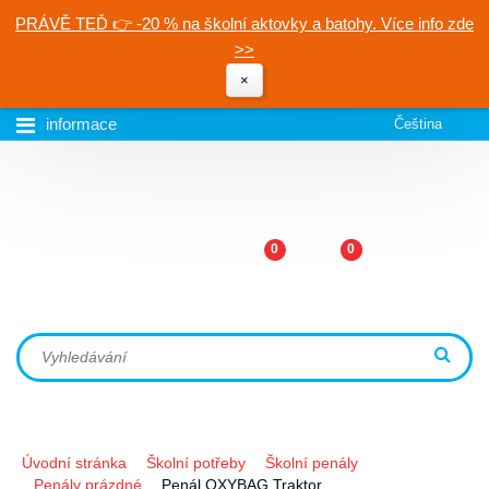
PRÁVĚ TEĎ 👉 -20 % na školní aktovky a batohy. Více info zde
>>
×
informace
Čeština
0
0
Úvodní stránka
Školní potřeby
Školní penály
Penály prázdné
Penál OXYBAG Traktor