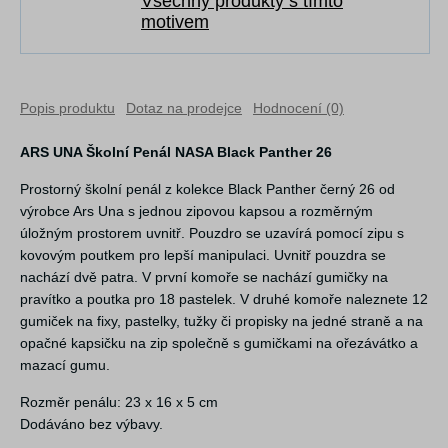
Všechny produkty s tímto
motivem
Popis produktu
Dotaz na prodejce
Hodnocení (0)
ARS UNA Školní Penál NASA Black Panther 26
Prostorný školní penál z kolekce Black Panther černý 26 od
výrobce Ars Una s jednou zipovou kapsou a rozměrným
úložným prostorem uvnitř. Pouzdro se uzavírá pomocí zipu s
kovovým poutkem pro lepší manipulaci. Uvnitř pouzdra se
nachází dvě patra. V první komoře se nachází gumičky na
pravítko a poutka pro 18 pastelek. V druhé komoře naleznete 12
gumiček na fixy, pastelky, tužky či propisky na jedné straně a na
opačné kapsičku na zip společně s gumičkami na ořezávátko a
mazací gumu.
Rozměr penálu: 23 x 16 x 5 cm
Dodáváno bez výbavy.