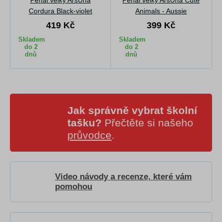
Penál velký ArsUna
Penál velký ArsUna Cute
Cordura Black-violet
Animals - Aussie
419 Kč
399 Kč
Skladem
Skladem
do 2
do 2
dnů
dnů
Jak správně vybrat školní
tašku?
Přečtěte si našeho
průvodce
.
Video návody a recenze, které vám
pomohou