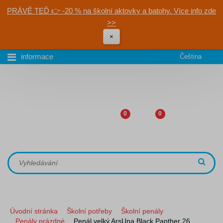
PRÁVĚ TEĎ 👉 -20 % na školní aktovky a batohy. Více info zde
>>
×
informace
Čeština
0
0
Úvodní stránka
Školní potřeby
Školní penály
Penály prázdné
Penál velký ArsUna Black Panther 26