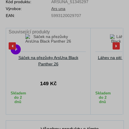
Kód produktu:
ARSUNA_51345297
Výrobce:
Ars una
EAN:
5993120029707
Související produkty
Sáček na přezůvky ArsUna Black
Láhev na pití Ar
Panther 26
149 Kč
2
Skladem
Skladem
do 2
do 2
dnů
dnů