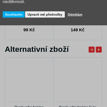
návštěvnosti.
Svačinový box ArsUna
Sáček na přezůvky ArsUna
Black Panther 26
Black Panther 26
Souhlasím
Upravit mé předvolby
Odmítám
99 Kč
149 Kč
Alternativní zboží