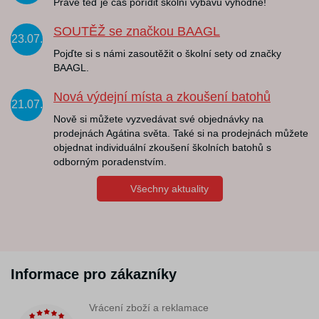
Právě teď je čas pořídit školní výbavu výhodně!
SOUTĚŽ se značkou BAAGL
23.07.
Pojďte si s námi zasoutěžit o školní sety od značky
BAAGL.
Nová výdejní místa a zkoušení batohů
21.07.
Nově si můžete vyzvedávat své objednávky na
prodejnách Agátina světa. Také si na prodejnách můžete
objednat individuální zkoušení školních batohů s
odborným poradenstvím.
Všechny aktuality
Informace pro zákazníky
Vrácení zboží a reklamace