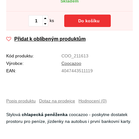
Skladem
ks
Do košíku
Přidat k oblíbeným produktům
Kód produktu:
COO_211613
Výrobce:
Coocazoo
EAN:
4047443511119
Popis produktu
Dotaz na prodejce
Hodnocení (0)
Stylová
chlapecká peněženka
coocazoo - poskytne dostatek
prostoru pro peníze, jízdenky na autobus i první bankovní karty.