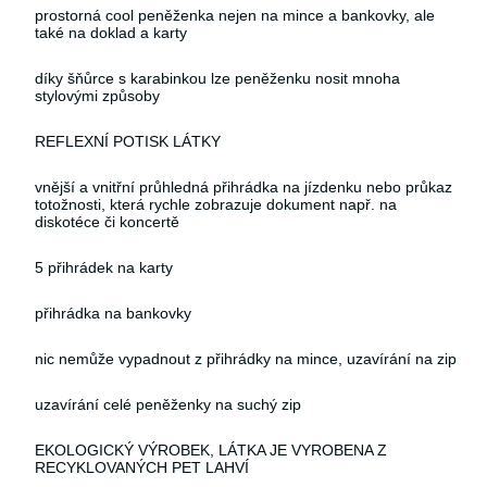
prostorná cool peněženka nejen na mince a bankovky, ale
také na doklad a karty
díky šňůrce s karabinkou lze peněženku nosit mnoha
stylovými způsoby
REFLEXNÍ POTISK LÁTKY
vnější a vnitřní průhledná přihrádka na jízdenku nebo průkaz
totožnosti, která rychle zobrazuje dokument např. na
diskotéce či koncertě
5 přihrádek na karty
přihrádka na bankovky
nic nemůže vypadnout z přihrádky na mince, uzavírání na zip
uzavírání celé peněženky na suchý zip
EKOLOGICKÝ VÝROBEK, LÁTKA JE VYROBENA Z
RECYKLOVANÝCH PET LAHVÍ