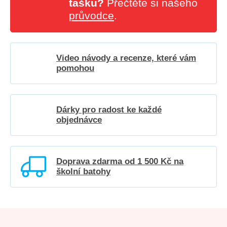
tašku?
Přečtěte si našeho
průvodce
.
Video návody a recenze, které vám
pomohou
Dárky pro radost ke každé
objednávce
Doprava zdarma od 1 500 Kč na
školní batohy