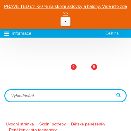
PRÁVĚ TEĎ 👉 -20 % na školní aktovky a batohy. Více info zde
>>
×
informace
Čeština
0
0
Úvodní stránka
Školní potřeby
Dětské peněženky
Peněženky pro teenagery