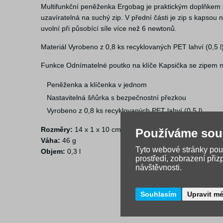
Multifunkční peněženka Ergobag je praktickým doplňkem ka
uzavíratelná na suchý zip. V přední části je zip s kapso
uvolní při působící síle více než 6 newtonů.
Materiál Vyrobeno z 0,8 ks recyklovaných PET lahví (0,5 l
Funkce Odnímatelné poutko na klíče Kapsička se zipem n
Peněženka a klíčenka v jednom
Nastavitelná šňůrka s bezpečnostní přezkou
Vyrobeno z 0,8 ks recyklovaných PET lahví (0,5 l)
Rozměry:
14 x 1 x 10 cm (Š / V / H)
Používáme sou
Váha:
46 g
Tyto webové stránky použ
Objem:
0,3 l
prostředí, zobrazení při
návštěvnosti.
Souhlasím
Upravit m