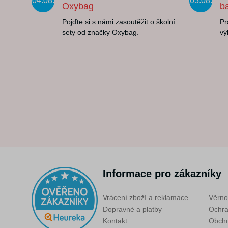
04.08.
03.08.
Oxybag
b
Pojďte si s námi zasoutěžit o školní
Pr
sety od značky Oxybag.
vý
Informace pro zákazníky
Vrácení zboží a reklamace
Věrno
Dopravné a platby
Ochra
Kontakt
Obcho