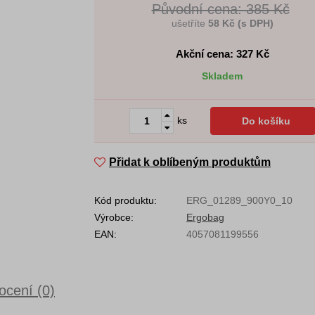
Původní cena: 385 Kč
ušetříte
58 Kč (s DPH)
Akční cena: 327
Kč
Skladem
ks
Do košíku
Přidat k oblíbeným produktům
Kód produktu:
ERG_01289_900Y0_10
Výrobce:
Ergobag
EAN:
4057081199556
cení (0)