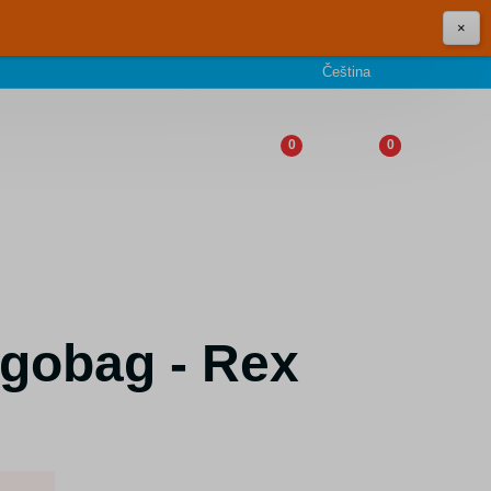
×
Čeština
0
0
gobag - Rex