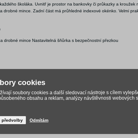
ždého školáka. Uvnitř je prostor na bankovky či průkazky a kroužek na
u na drobné mince. Zadní část má průhledné indexové okénko. Velmi prak
)
a drobné mince Nastavitelná šňůrka s bezpečnostní přezkou
bory cookies
ívají soubory cookies a další sledovací nástroje s cílem vylepš
způsobeného obsahu a reklam, analýzy návštěvnosti webových st
é předvolby
Odmítám