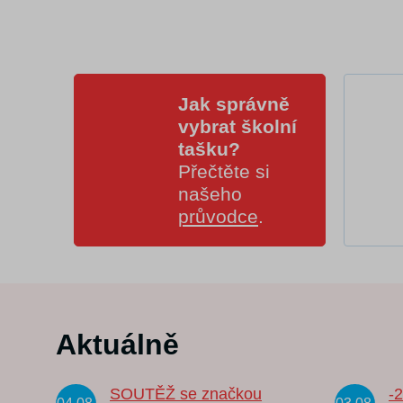
Jak správně
vybrat školní
tašku?
Přečtěte si
našeho
průvodce
.
Aktuálně
SOUTĚŽ se značkou
-