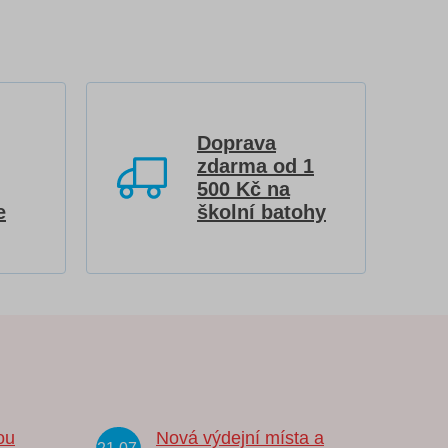
Doprava
zdarma od 1
500 Kč na
e
školní batohy
ou
Nová výdejní místa a