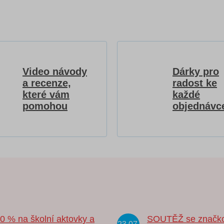
Video návody
Dárky pro
a recenze,
radost ke
které vám
každé
pomohou
objednávc
20 % na školní aktovky a
SOUTĚŽ se značk