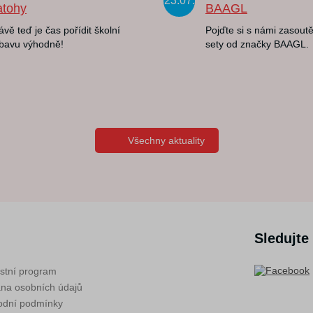
23.07.
atohy
BAAGL
ávě teď je čas pořídit školní
Pojďte si s námi zasoutě
bavu výhodně!
sety od značky BAAGL.
Všechny aktuality
Sledujte
stní program
na osobních údajů
dní podmínky