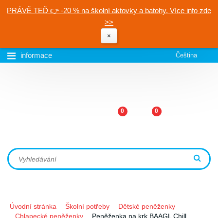
PRÁVĚ TEĎ 👉 -20 % na školní aktovky a batohy. Více info zde
>>
×
informace
Čeština
0
0
Úvodní stránka
Školní potřeby
Dětské peněženky
Chlapecké peněženky
Peněženka na krk BAAGL Chill