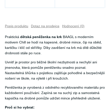
Popis produktu
Dotaz na prodejce
Hodnocení (0)
Praktická
dětská peněženka na krk
BAAGL s moderním
motivem Chill se hodí na kapesné, drobné mince, čip na oběd,
kartičku i klíč od skříňky. Díky zavěšení na krk má dítě důležité
drobnosti stále po ruce.
Uvnitř je prostor pro běžné školní nezbytnosti a nechybí ani
jmenovka, která pomůže peněženku snadno poznat.
Nastavitelná šňůrka s pojistkou zajišťuje pohodlné a bezpečnější
nošení ve škole, na výletě i při kroužcích.
Peněženka je vyrobená z odolného recyklovaného materiálu pro
každodenní používání. Zapíná se na suchý zip a samostatná
kapsička na drobné pomůže udržet mince přehledně uložené.
Proč si ho vybrat: