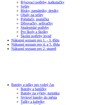
Rýsovací potřeby, kalkulačky
Sešity
Bloky, památníky, deníky
Obaly na sešity
Pořadače, psaníčka
Děrovačky, sešívačky
Studentské potřeby
Pro školy a školky
Školní potřeby levně
Nákupní seznam pro 1. - 3. třídu
Nákupní seznam pro 4. a 5. třídu
Nákupní seznam pro 2. stupeň
Batohy a tašky pro volný čas
Batohy a batůžky
Batohy na výlety, turistiku
Stylové batohy do města
Tašky a kabelky