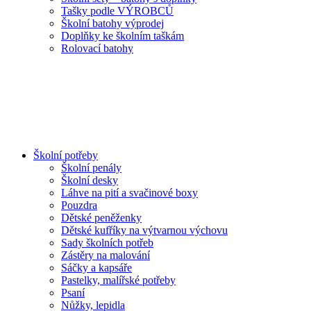
Tašky podle VÝROBCŮ
Školní batohy výprodej
Doplňky ke školním taškám
Rolovací batohy
Školní potřeby
Školní penály
Školní desky
Láhve na pití a svačinové boxy
Pouzdra
Dětské peněženky
Dětské kufříky na výtvarnou výchovu
Sady školních potřeb
Zástěry na malování
Sáčky a kapsáře
Pastelky, malířské potřeby
Psaní
Nůžky, lepidla