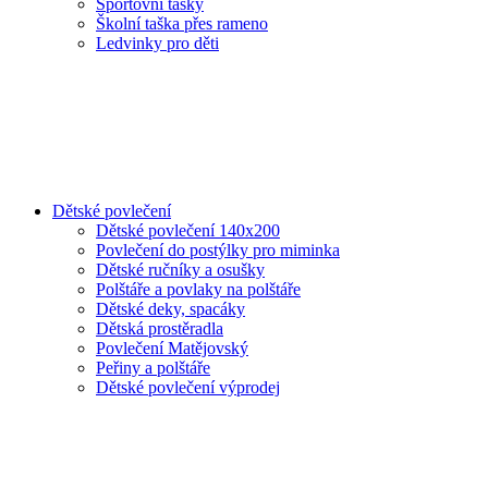
Sportovní tašky
Školní taška přes rameno
Ledvinky pro děti
Dětské povlečení
Dětské povlečení 140x200
Povlečení do postýlky pro miminka
Dětské ručníky a osušky
Polštáře a povlaky na polštáře
Dětské deky, spacáky
Dětská prostěradla
Povlečení Matějovský
Peřiny a polštáře
Dětské povlečení výprodej