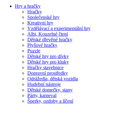
Hry a hračky
Hračky
Společenské hry
Kreativní hry
Vzdělávací a experimentální hry
Albi, Kouzelné čtení
Dětské dřevěné hračky
Plyšové hračky
Puzzle
Dětské hry pro dívky
Dětské hry pro kluky
Hračky stavebnice
Dopravní prostředky
Odrážedla, dětská vozidla
Hudební nástroje
Dětské domečky, stany
Párty, karneval
Šperky, ozdoby a líčení