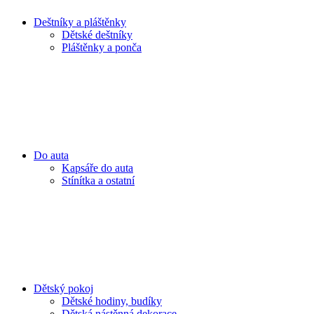
Deštníky a pláštěnky
Dětské deštníky
Pláštěnky a ponča
Do auta
Kapsáře do auta
Stínítka a ostatní
Dětský pokoj
Dětské hodiny, budíky
Dětská nástěnná dekorace