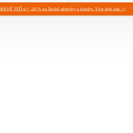
RÁVĚ TEĎ 👉 -20 % na školní aktovky a batohy. Více info zde >>