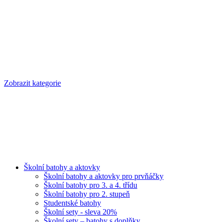
Zobrazit kategorie
Školní batohy a aktovky
Školní batohy a aktovky pro prvňáčky
Školní batohy pro 3. a 4. třídu
Školní batohy pro 2. stupeň
Studentské batohy
Školní sety - sleva 20%
Školní sety – batohy s doplňky