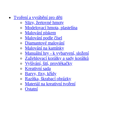
Tvoření a vyrábění pro děti
Slizy, žertovné hmoty
Modelovací hmota, plastelína
Malování pískem
Malování podle čísel
Diamantové malování
Malování na kamínky
Manuální hry - k vybarvení, složení
Zažehlovací korálky a sady korálků
Vyšívání, šití, provlékačky
Kreativní sada
Barvy, fixy, křídy
Razítka, škrabací obrázky
Materiál na kreativní tvoření
Ostatní