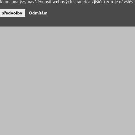
lam, analýzy návštěvnosti webových stránek a zjištění zdroje návštěvn
é předvolby
Odmítám