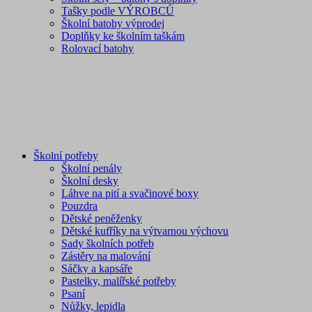
Tašky podle VÝROBCŮ
Školní batohy výprodej
Doplňky ke školním taškám
Rolovací batohy
Školní potřeby
Školní penály
Školní desky
Láhve na pití a svačinové boxy
Pouzdra
Dětské peněženky
Dětské kufříky na výtvarnou výchovu
Sady školních potřeb
Zástěry na malování
Sáčky a kapsáře
Pastelky, malířské potřeby
Psaní
Nůžky, lepidla