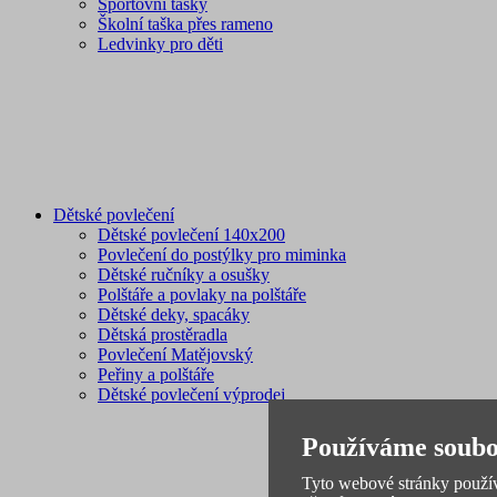
Sportovní tašky
Školní taška přes rameno
Ledvinky pro děti
Dětské povlečení
Dětské povlečení 140x200
Povlečení do postýlky pro miminka
Dětské ručníky a osušky
Polštáře a povlaky na polštáře
Dětské deky, spacáky
Dětská prostěradla
Povlečení Matějovský
Peřiny a polštáře
Dětské povlečení výprodej
Používáme soubo
Tyto webové stránky používa