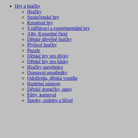
Hry a hračky
Hračky
Společenské hry
Kreativní hry
Vzdělávací a experimentální hry
Albi, Kouzelné čtení
Dětské dřevěné hračky
Plyšové hračky
Puzzle
Dětské hry pro dívky
Dětské hry pro kluky
Hračky stavebnice
Dopravní prostředky
Odrážedla, dětská vozidla
Hudební nástroje
Dětské domečky, stany
Párty, karneval
Šperky, ozdoby a líčení