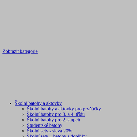
Zobrazit kategorie
Školní batohy a aktovky
Školní batohy a aktovky pro prvňáčky
Školní batohy pro 3. a 4. třídu
Školní batohy pro 2. stupeň
Studentské batohy
Školní sety - sleva 20%
Školní sety – batohy s doplňky