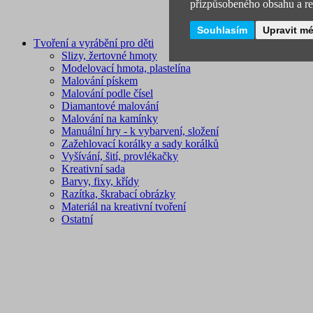
přizpůsobeného obsahu a rek
Souhlasím
Upravit m
Tvoření a vyrábění pro děti
Slizy, žertovné hmoty
Modelovací hmota, plastelína
Malování pískem
Malování podle čísel
Diamantové malování
Malování na kamínky
Manuální hry - k vybarvení, složení
Zažehlovací korálky a sady korálků
Vyšívání, šití, provlékačky
Kreativní sada
Barvy, fixy, křídy
Razítka, škrabací obrázky
Materiál na kreativní tvoření
Ostatní