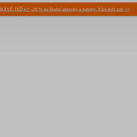
RÁVĚ TEĎ 👉 -20 % na školní aktovky a batohy. Více info zde >>