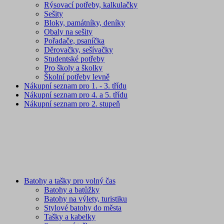
Rýsovací potřeby, kalkulačky
Sešity
Bloky, památníky, deníky
Obaly na sešity
Pořadače, psaníčka
Děrovačky, sešívačky
Studentské potřeby
Pro školy a školky
Školní potřeby levně
Nákupní seznam pro 1. - 3. třídu
Nákupní seznam pro 4. a 5. třídu
Nákupní seznam pro 2. stupeň
Batohy a tašky pro volný čas
Batohy a batůžky
Batohy na výlety, turistiku
Stylové batohy do města
Tašky a kabelky