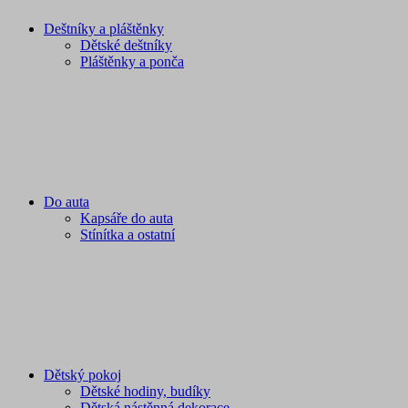
Deštníky a pláštěnky
Dětské deštníky
Pláštěnky a ponča
Do auta
Kapsáře do auta
Stínítka a ostatní
Dětský pokoj
Dětské hodiny, budíky
Dětská nástěnná dekorace