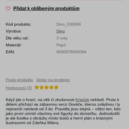
Přidat k oblíbeným produktům
Kód produktu:
Dino_030084
Výrobce:
Dino
Dle věku od::
3 roky
Materiál:
Papír
EAN:
8590878030084
Popis produktu
Dotaz na prodejce
Hodnocení (3)
Když jde o hraní, na věk či zkušenosti
Krteček
nehledí. Proto k
dětem přichází se zábavnou verzí člověče, kterou zvládnou i ty
nejmenší ratolesti od 3 let. Pravidla jsou stejná – vítězí ten, kdo
jako první umístí všechny své figurky do domečku. Jednodušší
je ale kostka s obrázky místo bodů a herní plán s krásnými
ilustracemi od Zdeňka Milera.