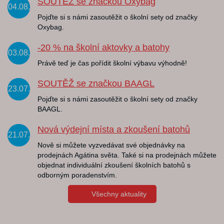
SOUTĚŽ se značkou Oxybag
04.08.
Pojďte si s námi zasoutěžit o školní sety od značky
Oxybag.
-20 % na školní aktovky a batohy
03.08.
Právě teď je čas pořídit školní výbavu výhodně!
SOUTĚŽ se značkou BAAGL
23.07.
Pojďte si s námi zasoutěžit o školní sety od značky
BAAGL.
Nová výdejní místa a zkoušení batohů
21.07.
Nově si můžete vyzvedávat své objednávky na
prodejnách Agátina světa. Také si na prodejnách můžete
objednat individuální zkoušení školních batohů s
odborným poradenstvím.
Všechny aktuality