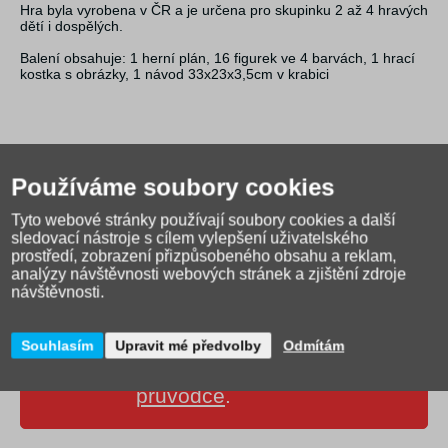
Hra byla vyrobena v ČR a je určena pro skupinku 2 až 4 hravých
dětí i dospělých.
Balení obsahuje: 1 herní plán, 16 figurek ve 4 barvách, 1 hrací
kostka s obrázky, 1 návod 33x23x3,5cm v krabici
Používáme soubory cookies
Tyto webové stránky používají soubory cookies a další
sledovací nástroje s cílem vylepšení uživatelského
prostředí, zobrazení přizpůsobeného obsahu a reklam,
analýzy návštěvnosti webových stránek a zjištění zdroje
návštěvnosti.
Jak správně vybrat školní
Souhlasím
Upravit mé předvolby
Odmítám
tašku?
Přečtěte si našeho
průvodce
.