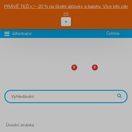
PRÁVĚ TEĎ 👉 -20 % na školní aktovky a batohy. Více info zde
>>
×
informace
Čeština
0
0
Úvodní stránka