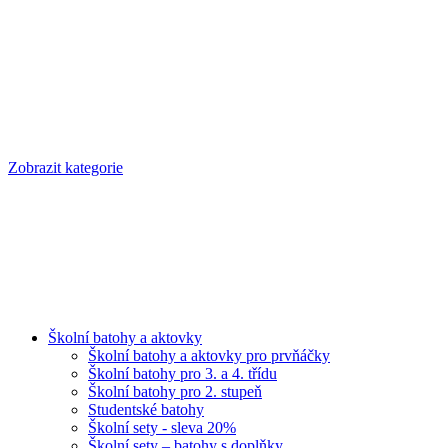
Zobrazit kategorie
Školní batohy a aktovky
Školní batohy a aktovky pro prvňáčky
Školní batohy pro 3. a 4. třídu
Školní batohy pro 2. stupeň
Studentské batohy
Školní sety - sleva 20%
Školní sety – batohy s doplňky