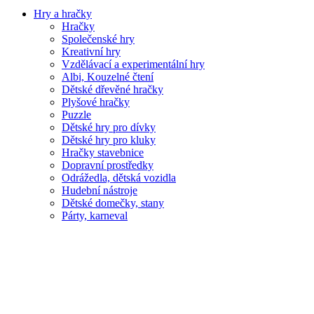
Hry a hračky
Hračky
Společenské hry
Kreativní hry
Vzdělávací a experimentální hry
Albi, Kouzelné čtení
Dětské dřevěné hračky
Plyšové hračky
Puzzle
Dětské hry pro dívky
Dětské hry pro kluky
Hračky stavebnice
Dopravní prostředky
Odrážedla, dětská vozidla
Hudební nástroje
Dětské domečky, stany
Párty, karneval