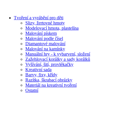
Tvoření a vyrábění pro děti
Slizy, žertovné hmoty
Modelovací hmota, plastelína
Malování pískem
Malování podle čísel
Diamantové malování
Malování na kamínky
Manuální hry - k vybarvení, složení
Zažehlovací korálky a sady korálků
Vyšívání, šití, provlékačky
Kreativní sada
Barvy, fixy, křídy
Razítka, škrabací obrázky
Materiál na kreativní tvoření
Ostatní