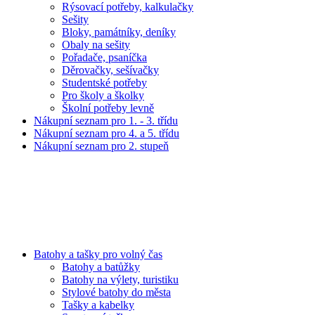
Rýsovací potřeby, kalkulačky
Sešity
Bloky, památníky, deníky
Obaly na sešity
Pořadače, psaníčka
Děrovačky, sešívačky
Studentské potřeby
Pro školy a školky
Školní potřeby levně
Nákupní seznam pro 1. - 3. třídu
Nákupní seznam pro 4. a 5. třídu
Nákupní seznam pro 2. stupeň
Batohy a tašky pro volný čas
Batohy a batůžky
Batohy na výlety, turistiku
Stylové batohy do města
Tašky a kabelky