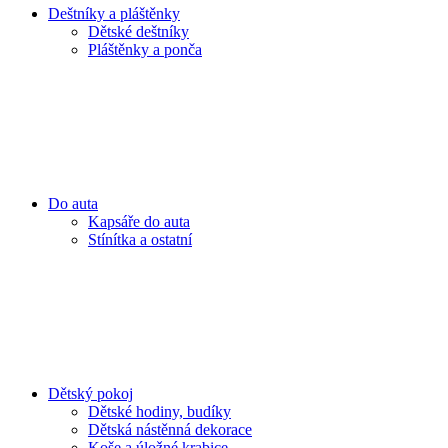
Deštníky a pláštěnky
Dětské deštníky
Pláštěnky a ponča
Do auta
Kapsáře do auta
Stínítka a ostatní
Dětský pokoj
Dětské hodiny, budíky
Dětská nástěnná dekorace
Koše a úložné krabice