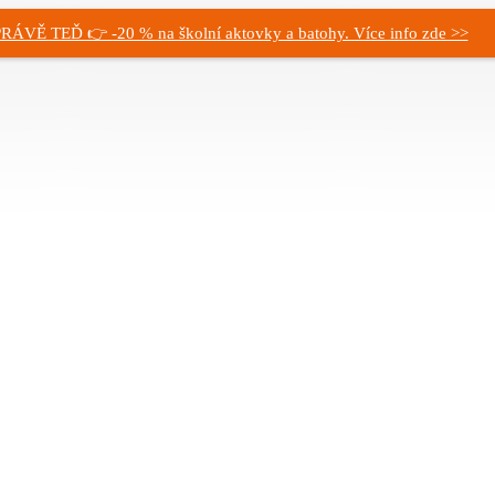
RÁVĚ TEĎ 👉 -20 % na školní aktovky a batohy. Více info zde >>