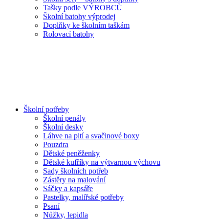
Tašky podle VÝROBCŮ
Školní batohy výprodej
Doplňky ke školním taškám
Rolovací batohy
Školní potřeby
Školní penály
Školní desky
Láhve na pití a svačinové boxy
Pouzdra
Dětské peněženky
Dětské kufříky na výtvarnou výchovu
Sady školních potřeb
Zástěry na malování
Sáčky a kapsáře
Pastelky, malířské potřeby
Psaní
Nůžky, lepidla