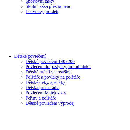
Sportovní tašky
Školní taška přes rameno
Ledvinky pro děti
Dětské povlečení
Dětské povlečení 140x200
Povlečení do postýlky pro miminka
Dětské ručníky a osušky
Polštáře a povlaky na polštáře
Dětské deky, spacáky
Dětská prostěradla
Povlečení Matějovský
Peřiny a polštáře
Dětské povlečení výprodej