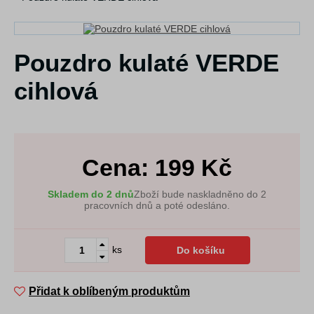
Pouzdro kulaté VERDE
cihlová
Cena:
199
Kč
Skladem do 2 dnů
Zboží bude naskladněno do 2
pracovních dnů a poté odesláno.
ks
Do košíku
Přidat k oblíbeným produktům