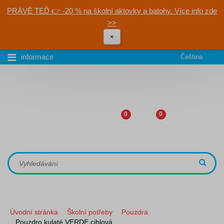
PRÁVĚ TEĎ 👉 -20 % na školní aktovky a batohy. Více info zde
>>
×
informace
Čeština
0
0
Úvodní stránka
Školní potřeby
Pouzdra
Pouzdro kulaté VERDE cihlová