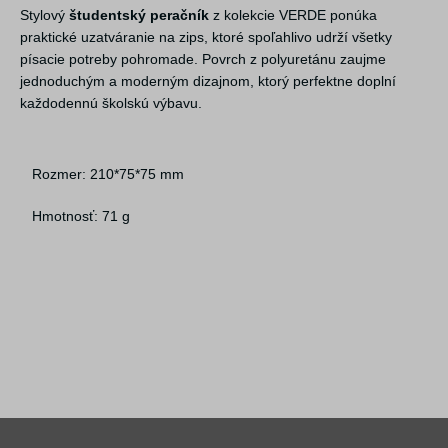
Stylový
študentský peračník
z kolekcie VERDE ponúka
praktické uzatváranie na zips, ktoré spoľahlivo udrží všetky
písacie potreby pohromade. Povrch z polyuretánu zaujme
jednoduchým a moderným dizajnom, ktorý perfektne doplní
každodennú školskú výbavu.
Rozmer: 210*75*75 mm
Hmotnosť: 71 g
Alternativní zboží