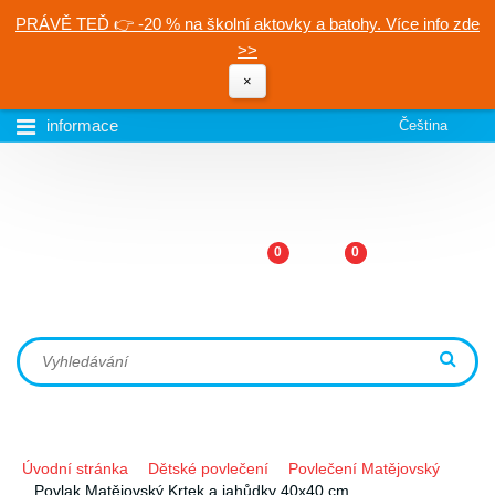
PRÁVĚ TEĎ 👉 -20 % na školní aktovky a batohy. Více info zde
>>
×
informace
Čeština
0
0
Úvodní stránka
Dětské povlečení
Povlečení Matějovský
Povlak Matějovský Krtek a jahůdky 40x40 cm