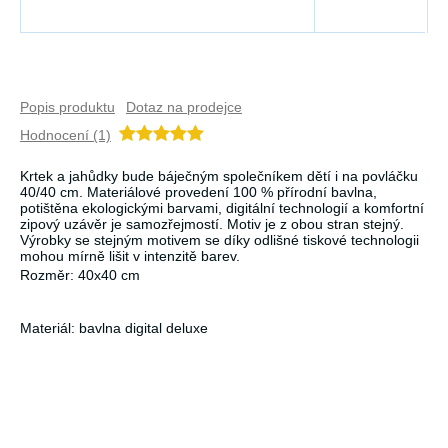
Popis produktu
Dotaz na prodejce
Hodnocení (1)
Krtek a jahůdky bude báječným společníkem dětí i na povláčku
40/40 cm. Materiálové provedení 100 % přírodní bavlna,
potištěna ekologickými barvami, digitální technologií a komfortní
zipový uzávěr je samozřejmostí. Motiv je z obou stran stejný.
Výrobky se stejným motivem se díky odlišné tiskové technologii
mohou mírně lišit v intenzitě barev.
Rozměr: 40x40 cm
Materiál: bavlna digital deluxe