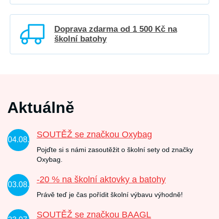
Doprava zdarma od 1 500 Kč na
školní batohy
Aktuálně
SOUTĚŽ se značkou Oxybag
04.08.
Pojďte si s námi zasoutěžit o školní sety od značky
Oxybag.
-20 % na školní aktovky a batohy
03.08.
Právě teď je čas pořídit školní výbavu výhodně!
SOUTĚŽ se značkou BAAGL