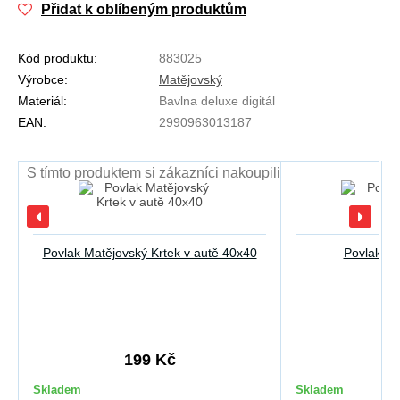
Přidat k oblíbeným produktům
Kód produktu:
883025
Výrobce:
Matějovský
Materiál:
Bavlna deluxe digitál
EAN:
2990963013187
S tímto produktem si zákazníci nakoupili
Povlak Matějovský Krtek v autě 40x40
Povlak Ma
199 Kč
2
Skladem
Skladem