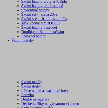
Školní batohy pro 3. a 4. třídu
Školní batohy pro 2. stupeň
Studentské batohy
Školní sety - sleva 20%
Školní sety – batohy s doplňky
Tašky podle VÝROBCŮ
Školní batohy výprodej
Doplňky ke školním taškám
Rolovací batohy
Školní potřeby
Školní penály
Školní desky
Láhve na pití a svačinové boxy
Pouzdra
Dětské peněženky
Dětské kufříky na výtvarnou výchovu
Sady školních potřeb