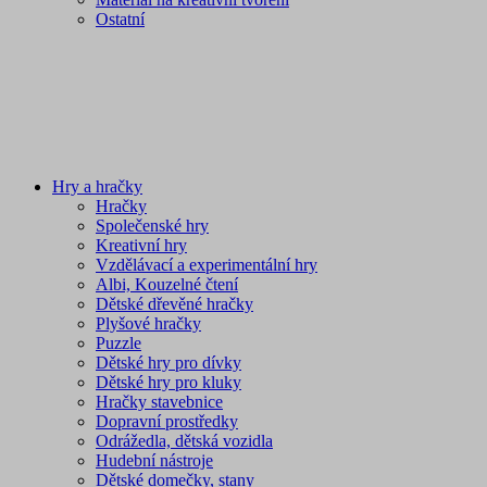
Ostatní
Hry a hračky
Hračky
Společenské hry
Kreativní hry
Vzdělávací a experimentální hry
Albi, Kouzelné čtení
Dětské dřevěné hračky
Plyšové hračky
Puzzle
Dětské hry pro dívky
Dětské hry pro kluky
Hračky stavebnice
Dopravní prostředky
Odrážedla, dětská vozidla
Hudební nástroje
Dětské domečky, stany