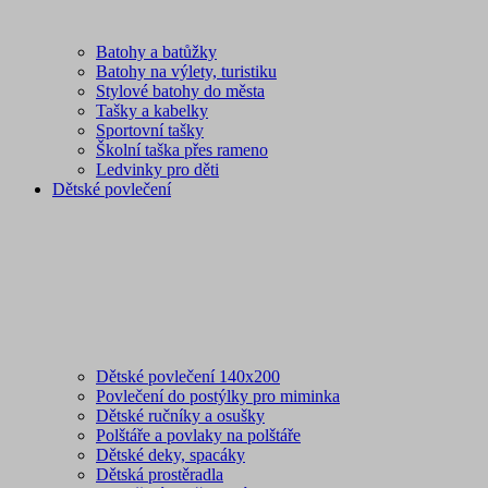
Batohy a batůžky
Batohy na výlety, turistiku
Stylové batohy do města
Tašky a kabelky
Sportovní tašky
Školní taška přes rameno
Ledvinky pro děti
Dětské povlečení
Dětské povlečení 140x200
Povlečení do postýlky pro miminka
Dětské ručníky a osušky
Polštáře a povlaky na polštáře
Dětské deky, spacáky
Dětská prostěradla