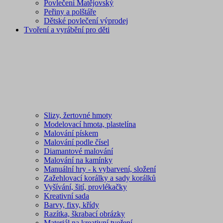
Povlečení Matějovský
Peřiny a polštáře
Dětské povlečení výprodej
Tvoření a vyrábění pro děti
Slizy, žertovné hmoty
Modelovací hmota, plastelína
Malování pískem
Malování podle čísel
Diamantové malování
Malování na kamínky
Manuální hry - k vybarvení, složení
Zažehlovací korálky a sady korálků
Vyšívání, šití, provlékačky
Kreativní sada
Barvy, fixy, křídy
Razítka, škrabací obrázky
Materiál na kreativní tvoření