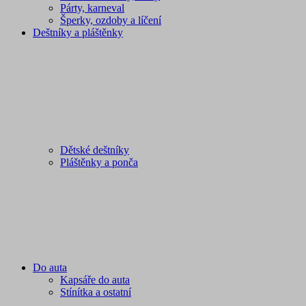
Párty, karneval
Šperky, ozdoby a líčení
Deštníky a pláštěnky
Dětské deštníky
Pláštěnky a ponča
Do auta
Kapsáře do auta
Stínítka a ostatní