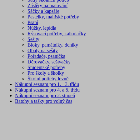
Zástěry na malování
Sáčky a kapsáře
Pastelky, malířské potřeby
Psaní
Nůžky, lepidla
Rýsovací potřeby, kalkulačky
Sešity
Bloky, památníky, deníky
Obaly na sešity
Pořadače, psaníčka
Děrovačky, sešívačky
Studentské potřeby
Pro školy a školky
Školní potřeby levně
Nákupní seznam pro 1. - 3. třídu
Nákupní seznam pro 4. a 5. třídu
Nákupní seznam pro 2. stupeň
Batohy a tašky pro volný čas