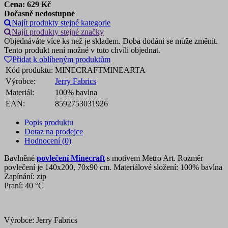
Cena:
629
Kč
Dočasně nedostupné
Najít produkty stejné kategorie
Najít produkty stejné značky
Objednáváte více ks než je skladem. Doba dodání se může změnit.
Tento produkt není možné v tuto chvíli objednat.
Přidat k oblíbeným produktům
Kód produktu:
MINECRAFTMINEARTA
Výrobce:
Jerry Fabrics
Materiál:
100% bavlna
EAN:
8592753031926
Popis produktu
Dotaz na prodejce
Hodnocení (0)
Bavlněné
povlečení Minecraft
s motivem Metro Art. Rozměr
povlečení je 140x200, 70x90 cm. Materiálové složení: 100% bavlna
Zapínání: zip
Praní: 40 °C
Výrobce: Jerry Fabrics