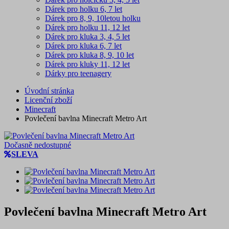
Dárek pro holku 6, 7 let
Dárek pro 8, 9, 10letou holku
Dárek pro holku 11, 12 let
Dárek pro kluka 3, 4, 5 let
Dárek pro kluka 6, 7 let
Dárek pro kluka 8, 9, 10 let
Dárek pro kluky 11, 12 let
Dárky pro teenagery
Úvodní stránka
Licenční zboží
Minecraft
Povlečení bavlna Minecraft Metro Art
Dočasně nedostupné
SLEVA
Povlečení bavlna Minecraft Metro Art