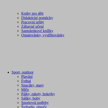
Knihy pro děti
Didaktické pomůcky
Pracovní sešity
Zábavné učení
Samolepkové knížky
Omalovánky, vystřihovánky
Sport, outdoor
Plavání
Fotbal
Spacáky, stany
Míče
Pálky, rakety, hokejky
Sáňky, boby
Sportovní potřeby
Švihadla, obruče