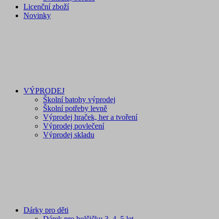
Licenční zboží
Novinky
VÝPRODEJ
Školní batohy výprodej
Školní potřeby levně
Výprodej hraček, her a tvoření
Výprodej povlečení
Výprodej skladu
Dárky pro děti
Dárek pro holčičku 3, 4, 5 let