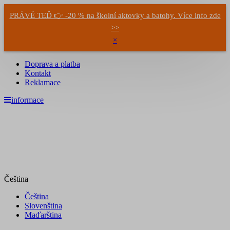
PRÁVĚ TEĎ 👉 -20 % na školní aktovky a batohy. Více info zde
>>
×
Doprava a platba
Kontakt
Reklamace
informace
Čeština
Čeština
Slovenština
Maďarština