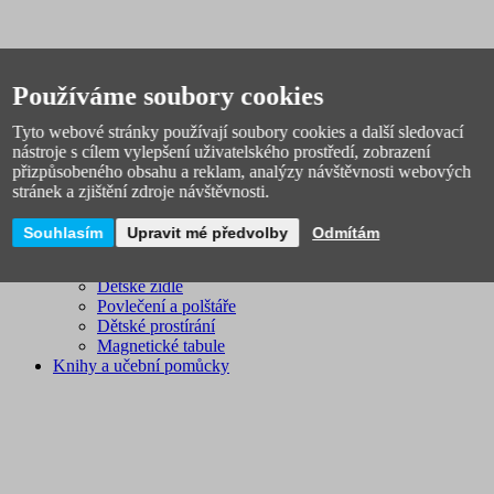
Používáme soubory cookies
Tyto webové stránky používají soubory cookies a další sledovací
Dětský pokoj
nástroje s cílem vylepšení uživatelského prostředí, zobrazení
Dětské hodiny, budíky
přizpůsobeného obsahu a reklam, analýzy návštěvnosti webových
Dětská nástěnná dekorace
stránek a zjištění zdroje návštěvnosti.
Koše a úložné krabice
Hrníčky a sady nádobí
Souhlasím
Upravit mé předvolby
Odmítám
Ortopedické podlahy
Osvětlení
Dětské židle
Povlečení a polštáře
Dětské prostírání
Magnetické tabule
Knihy a učební pomůcky