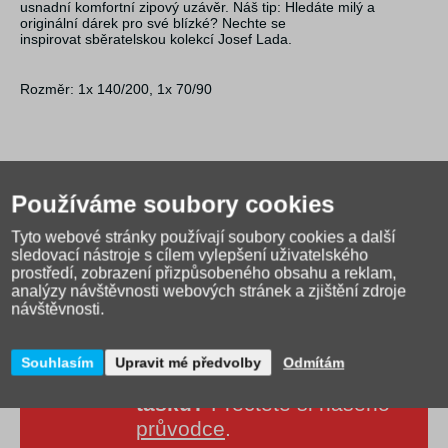
usnadní komfortní zipový uzávěr. Náš tip: Hledáte milý a
originální dárek pro své blízké? Nechte se
inspirovat sběratelskou kolekcí Josef Lada.
Rozměr: 1x 140/200, 1x 70/90
Používáme soubory cookies
Tyto webové stránky používají soubory cookies a další
sledovací nástroje s cílem vylepšení uživatelského
prostředí, zobrazení přizpůsobeného obsahu a reklam,
analýzy návštěvnosti webových stránek a zjištění zdroje
návštěvnosti.
Souhlasím
Upravit mé předvolby
Odmítám
Jak správně vybrat školní
tašku?
Přečtěte si našeho
průvodce
.