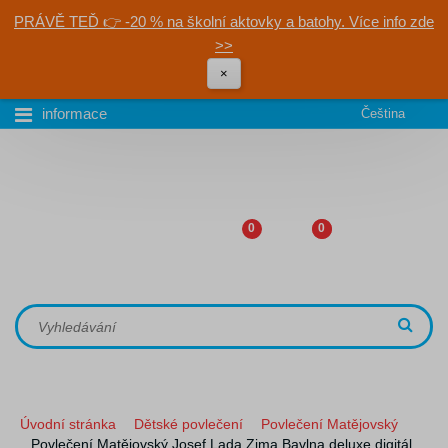
PRÁVĚ TEĎ 👉 -20 % na školní aktovky a batohy. Více info zde
>>
×
informace
Čeština
0
0
Úvodní stránka
Dětské povlečení
Povlečení Matějovský
Povlečení Matějovský Josef Lada Zima Bavlna deluxe digitál