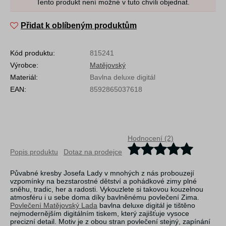
Tento produkt není možné v tuto chvíli objednat.
Přidat k oblíbeným produktům
Kód produktu:
815241
Výrobce:
Matějovský
Materiál:
Bavlna deluxe digitál
EAN:
8592865037618
Hodnocení (2)
Popis produktu
Dotaz na prodejce
Půvabné kresby Josefa Lady v mnohých z nás probouzejí
vzpomínky na bezstarostné dětství a pohádkové zimy plné
sněhu, tradic, her a radosti. Vykouzlete si takovou kouzelnou
atmosféru i u sebe doma díky bavlněnému povlečení Zima.
Povlečení Matějovský Lada
bavlna deluxe digitál je tištěno
nejmodernějším digitálním tiskem, který zajišťuje vysoce
precizní detail. Motiv je z obou stran povlečení stejný, zapínání