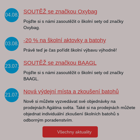
SOUTĚŽ se značkou Oxybag
04.08.
Pojďte si s námi zasoutěžit o školní sety od značky
Oxybag.
-20 % na školní aktovky a batohy
03.08.
Právě teď je čas pořídit školní výbavu výhodně!
SOUTĚŽ se značkou BAAGL
23.07.
Pojďte si s námi zasoutěžit o školní sety od značky
BAAGL.
Nová výdejní místa a zkoušení batohů
21.07.
Nově si můžete vyzvedávat své objednávky na
prodejnách Agátina světa. Také si na prodejnách můžete
objednat individuální zkoušení školních batohů s
odborným poradenstvím.
Všechny aktuality