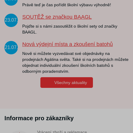
Právě teď je čas pořídit školní výbavu výhodně!
SOUTĚŽ se značkou BAAGL
23.07.
Pojďte si s námi zasoutěžit o školní sety od značky
BAAGL.
Nová výdejní místa a zkoušení batohů
21.07.
Nově si můžete vyzvedávat své objednávky na
prodejnách Agátina světa. Také si na prodejnách můžete
objednat individuální zkoušení školních batohů s
odborným poradenstvím.
Všechny aktuality
Informace pro zákazníky
Vrácení zboží a reklamace