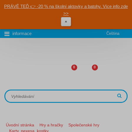
PRÁVĚ TEĎ 👉 -20 % na školní aktovky a batohy. Více info zde
>>
×
informace
Čeština
0
0
Úvodní stránka
Hry a hračky
Společenské hry
Karty, pexesa, kostky