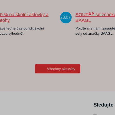
20 % na školní aktovky a
SOUTĚŽ se značk
23.07.
atohy
BAAGL
ávě teď je čas pořídit školní
Pojďte si s námi zasoutě
bavu výhodně!
sety od značky BAAGL.
Všechny aktuality
Sledujte