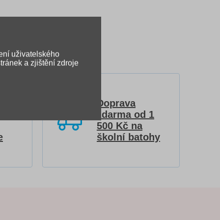
ení uživatelského
ránek a zjištění zdroje
Doprava
zdarma od 1
500 Kč na
e
školní batohy