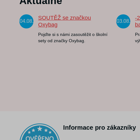
Aktuálně
SOUTĚŽ se značkou
-
04.08.
03.08.
Oxybag
b
Pojďte si s námi zasoutěžit o školní
Pr
sety od značky Oxybag.
vý
Informace pro zákazníky