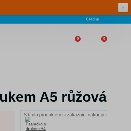
×
Čeština
0
0
rukem A5 růžová
S tímto produktem si zákazníci nakoupili