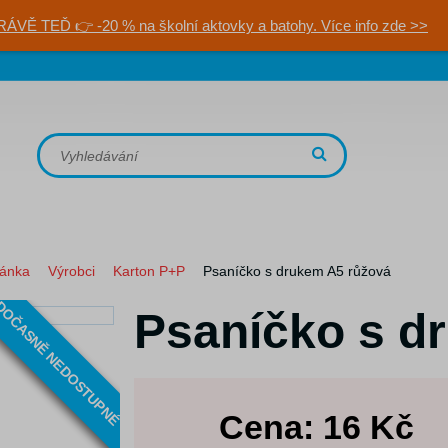
RÁVĚ TEĎ 👉 -20 % na školní aktovky a batohy. Více info zde >>
ránka
Výrobci
Karton P+P
Psaníčko s drukem A5 růžová
OČASNĚ NEDOSTUPNÉ
Psaníčko s d
Cena:
16
Kč