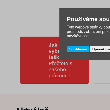
Používáme sou
Tyto webové stránky použ
prostředí, zobrazení při
návštěvnosti.
Jak správně
Souhlasím
Upravit m
vybrat školní
tašku?
Přečtěte si
našeho
průvodce
.