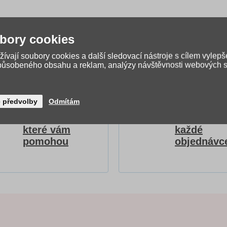
bory cookies
ívají soubory cookies a další sledovací nástroje s cílem vylepš
způsobeného obsahu a reklam, analýzy návštěvnosti webových st
é předvolby
Odmítám
Video návody
Dárky pro
a recenze,
radost ke
které vám
každé
pomohou
objednávc