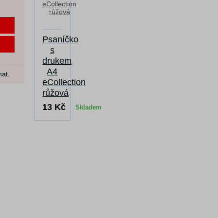
Psaníčko
s
drukem
A4
nat.
eCollection
růžová
13 Kč
Skladem