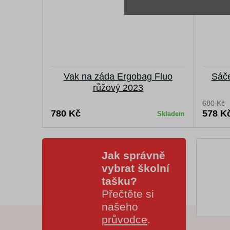
Vak na záda Ergobag Fluo
Sáče
růžový 2023
680 Kč
780 Kč
578 K
Skladem
Jak správně
vybrat školní
tašku?
Přečtěte si
našeho
průvodce
.