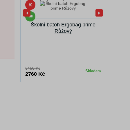
Školní batoh Ergobag prime
Penál
Růžový
3450 Kč
680 Kč
Skladem
2760 Kč
578 Kč