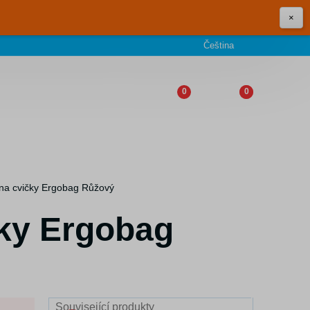
×
Čeština
0
0
 na cvičky Ergobag Růžový
čky Ergobag
Související produkty