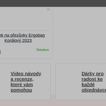
(1)
k na přezůvky Ergobag
Korálový 2023
Skladem
č
Video návody
Dárky pro
a recenze,
radost ke
které vám
každé
pomohou
objednávc