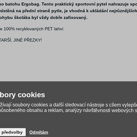
o batohu Ergobag. Tento praktický sportovní pytel nahrazuje spor
místěná na přední straně pytle, je vhodná k ukládání nejrůznějšíc
pohybu školáka byl vždy dobře zafixovaný.
ze 100% recyklovaných PET lahví.
RŠÍ, JINÉ PŘEZKY!
bory cookies
ívají soubory cookies a další sledovací nástroje s cílem vylepš
způsobeného obsahu a reklam, analýzy návštěvnosti webových st
é předvolby
Odmítám