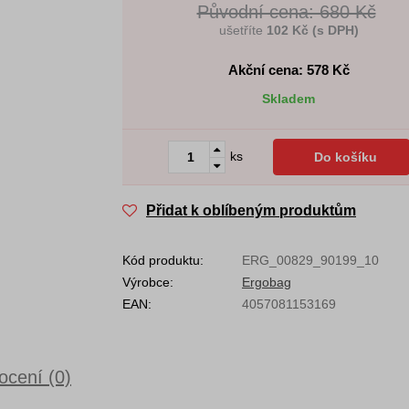
Původní cena: 680 Kč
ušetříte
102 Kč (s DPH)
Akční cena: 578
Kč
Skladem
ks
Do košíku
Přidat k oblíbeným produktům
Kód produktu:
ERG_00829_90199_10
Výrobce:
Ergobag
EAN:
4057081153169
cení (0)