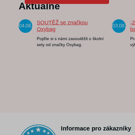
Aktuálně
SOUTĚŽ se značkou
-
04.08.
03.08.
Oxybag
b
Pojďte si s námi zasoutěžit o školní
Pr
sety od značky Oxybag.
vý
Informace pro zákazníky