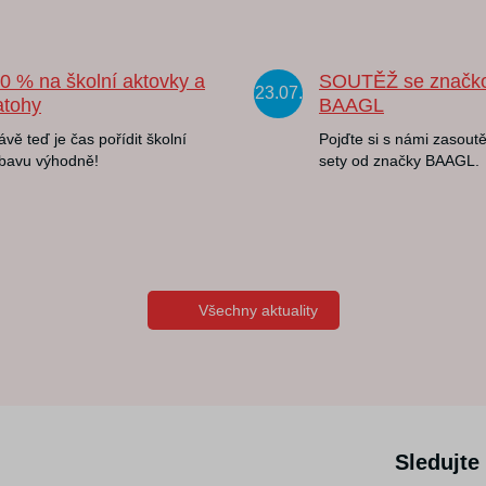
20 % na školní aktovky a
SOUTĚŽ se značk
23.07.
atohy
BAAGL
ávě teď je čas pořídit školní
Pojďte si s námi zasoutě
bavu výhodně!
sety od značky BAAGL.
Všechny aktuality
Sledujte