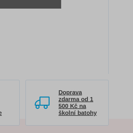
Doprava
zdarma od 1
500 Kč na
e
školní batohy