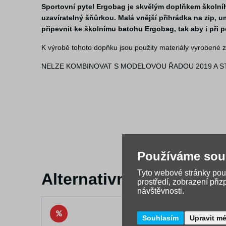
Sportovní pytel Ergobag je skvělým doplňkem školníh
uzavíratelný šňůrkou. Malá vnější přihrádka na zip, u
připevnit ke školnímu batohu Ergobag, tak aby i při 
K výrobě tohoto dopňku jsou použity materiály vyrobené 
NELZE KOMBINOVAT S MODELOVOU ŘADOU 2019 A STA
Používáme sou
Tyto webové stránky použ
Alternativní zboží
prostředí, zobrazení při
návštěvnosti.
Souhlasím
Upravit m