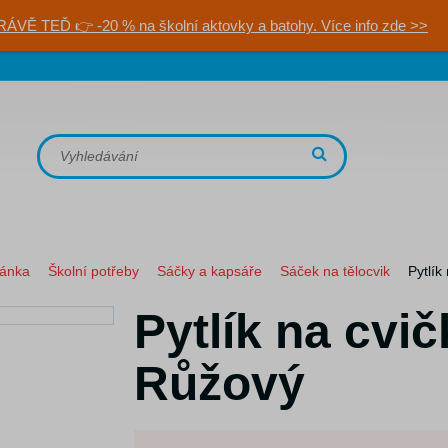
RÁVĚ TEĎ 👉 -20 % na školní aktovky a batohy. Více info zde >>
ránka
Školní potřeby
Sáčky a kapsáře
Sáček na tělocvik
Pytlík
Pytlík na cvi
Růžový