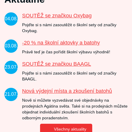
SOUTĚŽ se značkou Oxybag
04.08.
Pojďte si s námi zasoutěžit o školní sety od značky
Oxybag.
-20 % na školní aktovky a batohy
03.08.
Právě teď je čas pořídit školní výbavu výhodně!
SOUTĚŽ se značkou BAAGL
23.07.
Pojďte si s námi zasoutěžit o školní sety od značky
BAAGL.
Nová výdejní místa a zkoušení batohů
21.07.
Nově si můžete vyzvedávat své objednávky na
prodejnách Agátina světa. Také si na prodejnách můžete
objednat individuální zkoušení školních batohů s
odborným poradenstvím.
Všechny aktuality