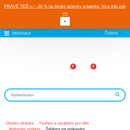
PRÁVĚ TEĎ 👉 -20 % na školní aktovky a batohy. Více info zde
>>
×
informace
Čeština
0
0
Úvodní stránka
Tvoření a vyrábění pro děti
Malování pískem
Šablony na pískování