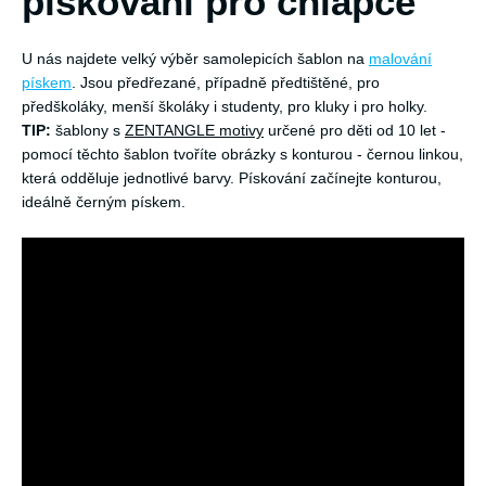
pískování pro chlapce
U nás najdete velký výběr samolepicích šablon na
malování
pískem
. Jsou předřezané, případně předtištěné, pro
předškoláky, menší školáky i studenty, pro kluky i pro holky.
TIP:
šablony s
ZENTANGLE motivy
určené pro děti od 10 let -
pomocí těchto šablon tvoříte obrázky s konturou - černou linkou,
která odděluje jednotlivé barvy. Pískování začínejte konturou,
ideálně černým pískem.