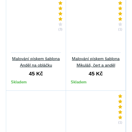
(3)
(1)
Malování pískem šablona
Malování pískem šablona
Anděl na obláčku
Mikuláš, čert a anděl
45 Kč
45 Kč
Skladem
Skladem
(1)