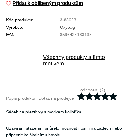
Přidat k oblíbeným produktům
Kód produktu:
3-88623
Výrobce:
Oxybag
EAN:
8596424163138
Všechny produkty s tímto
motivem
Hodnocení (2)
Popis produktu
Dotaz na prodejce
Sáček na přezůvky s motivem kolibříka.
Uzavírání stažením šňůrek, možnost nosit i na zádech nebo
připevnit ke školnímu batohu.