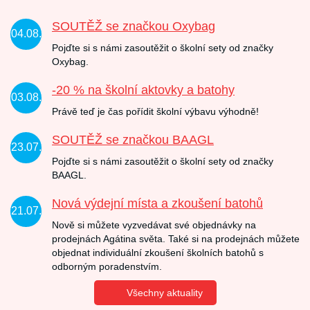
SOUTĚŽ se značkou Oxybag
04.08.
Pojďte si s námi zasoutěžit o školní sety od značky
Oxybag.
-20 % na školní aktovky a batohy
03.08.
Právě teď je čas pořídit školní výbavu výhodně!
SOUTĚŽ se značkou BAAGL
23.07.
Pojďte si s námi zasoutěžit o školní sety od značky
BAAGL.
Nová výdejní místa a zkoušení batohů
21.07.
Nově si můžete vyzvedávat své objednávky na
prodejnách Agátina světa. Také si na prodejnách můžete
objednat individuální zkoušení školních batohů s
odborným poradenstvím.
Všechny aktuality