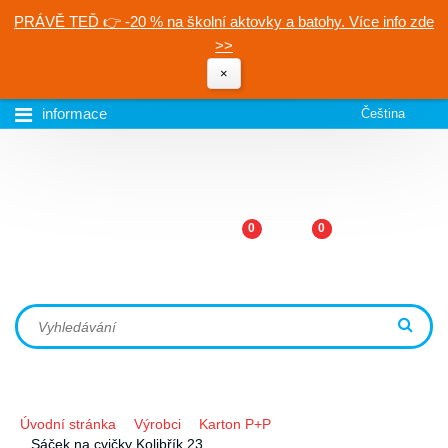
PRÁVĚ TEĎ 👉 -20 % na školní aktovky a batohy. Více info zde
>>
×
informace
Čeština
0
0
Úvodní stránka
Výrobci
Karton P+P
Sáček na cvičky Kolibřík 23