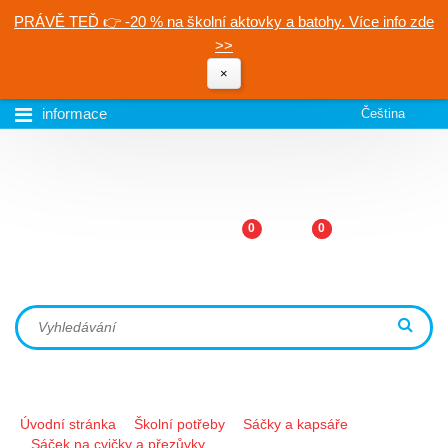
PRÁVĚ TEĎ 👉 -20 % na školní aktovky a batohy. Více info zde
>>
×
informace
Čeština
0
0
Úvodní stránka
Školní potřeby
Sáčky a kapsáře
Sáček na cvičky a přezůvky