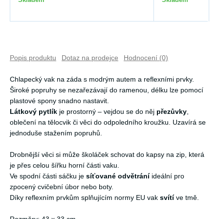
Popis produktu
Dotaz na prodejce
Hodnocení (0)
Chlapecký vak na záda s modrým autem a reflexními prvky.
Široké popruhy se nezařezávají do ramenou, délku lze pomocí
plastové spony snadno nastavit.
Látkový pytlík
je prostorný – vejdou se do něj
přezůvky
,
oblečení na tělocvik či věci do odpoledního kroužku. Uzavírá se
jednoduše stažením popruhů.
Drobnější věci si může školáček schovat do kapsy na zip, která
je přes celou šířku horní části vaku.
Ve spodní části sáčku je
síťované odvětrání
ideální pro
zpocený cvičební úbor nebo boty.
Díky reflexním prvkům splňujícím normy EU vak
svítí
ve tmě.