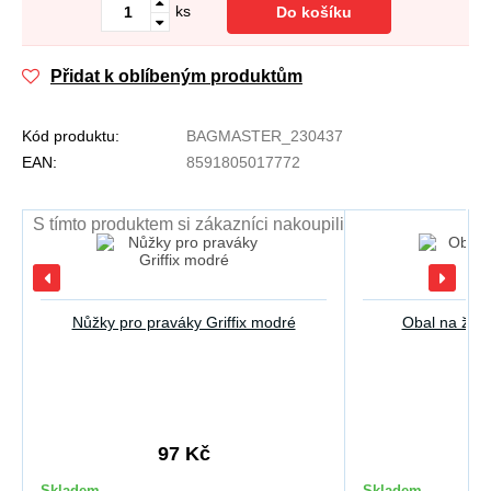
ks
Do košíku
Přidat k oblíbeným produktům
Kód produktu:
BAGMASTER_230437
EAN:
8591805017772
S tímto produktem si zákazníci nakoupili
Nůžky pro praváky Griffix modré
Obal na žák
97 Kč
1
Skladem
Skladem