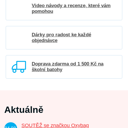
Video návody a recenze, které vám
pomohou
Dárky pro radost ke každé
objednávce
Doprava zdarma od 1 500 Kč na
školní batohy
Aktuálně
SOUTĚŽ se značkou Oxybag