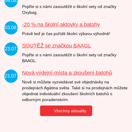
04.08.
Pojďte si s námi zasoutěžit o školní sety od značky
Oxybag.
-20 % na školní aktovky a batohy
03.08.
Právě teď je čas pořídit školní výbavu výhodně!
SOUTĚŽ se značkou BAAGL
23.07.
Pojďte si s námi zasoutěžit o školní sety od značky
BAAGL.
Nová výdejní místa a zkoušení batohů
21.07.
Nově si můžete vyzvedávat své objednávky na
prodejnách Agátina světa. Také si na prodejnách můžete
objednat individuální zkoušení školních batohů s
odborným poradenstvím.
Všechny aktuality