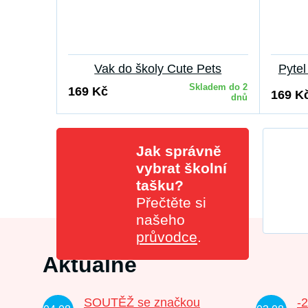
Vak do školy Cute Pets
Pyte
Skladem do 2
169 Kč
169 K
dnů
Jak správně
vybrat školní
tašku?
Přečtěte si
našeho
průvodce
.
Aktuálně
SOUTĚŽ se značkou
-