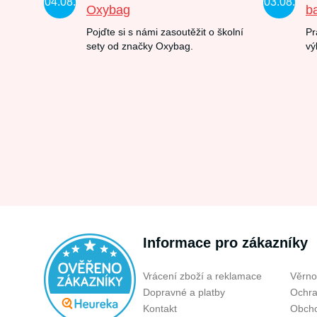
04.08.
03.08.
Oxybag
b
Pojďte si s námi zasoutěžit o školní
Pr
sety od značky Oxybag.
vý
Informace pro zákazníky
Vrácení zboží a reklamace
Věrno
Dopravné a platby
Ochra
Kontakt
Obcho