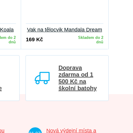
 Koala
Vak na tělocvik Mandala Dream
V
dem do 2
Skladem do 2
169 Kč
169 Kč
dnů
dnů
Doprava
zdarma od 1
500 Kč na
e
školní batohy
ou
Nová výdejní místa a