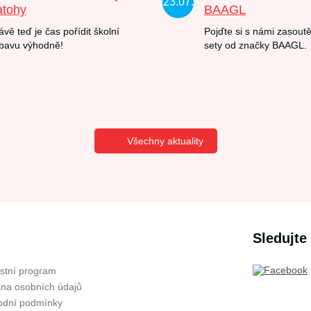
23.07.
atohy
BAAGL
ávě teď je čas pořídit školní
Pojďte si s námi zasoutě
bavu výhodně!
sety od značky BAAGL.
Všechny aktuality
Sledujte
stní program
na osobních údajů
dní podmínky