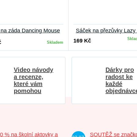
l na záda Dancing Mouse
Sáček na přezůvky Lazy
Skla
169 Kč
č
Skladem
Video návody
Dárky pro
a recenze,
radost ke
které vám
každé
pomohou
objednávc
20 % na školní aktovky a
SOUTĚŽ se značk