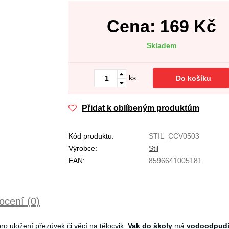
Cena:
169
Kč
Skladem
ks
Do košíku
Přidat k oblíbeným produktům
Kód produktu:
STIL_CCV0503
Výrobce:
Stil
EAN:
8596641005181
cení (0)
ro uložení přezůvek či věcí na tělocvik.
Vak do školy
má
vodoodpudi