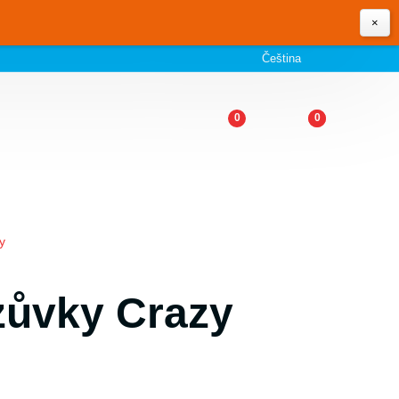
×
Čeština
0
0
y
zůvky Crazy