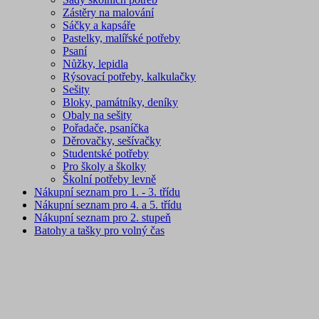
Zástěry na malování
Sáčky a kapsáře
Pastelky, malířské potřeby
Psaní
Nůžky, lepidla
Rýsovací potřeby, kalkulačky
Sešity
Bloky, památníky, deníky
Obaly na sešity
Pořadače, psaníčka
Děrovačky, sešívačky
Studentské potřeby
Pro školy a školky
Školní potřeby levně
Nákupní seznam pro 1. - 3. třídu
Nákupní seznam pro 4. a 5. třídu
Nákupní seznam pro 2. stupeň
Batohy a tašky pro volný čas