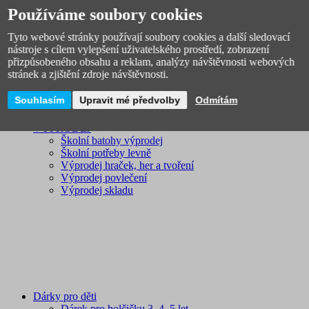
Licenční zboží
Používáme soubory cookies
Novinky
Tyto webové stránky používají soubory cookies a další sledovací
nástroje s cílem vylepšení uživatelského prostředí, zobrazení
přizpůsobeného obsahu a reklam, analýzy návštěvnosti webových
stránek a zjištění zdroje návštěvnosti.
Souhlasím
Upravit mé předvolby
Odmítám
VÝPRODEJ
Školní batohy výprodej
Školní potřeby levně
Výprodej hraček, her a tvoření
Výprodej povlečení
Výprodej skladu
Dárky pro děti
Dárek pro holčičku 3, 4, 5 let