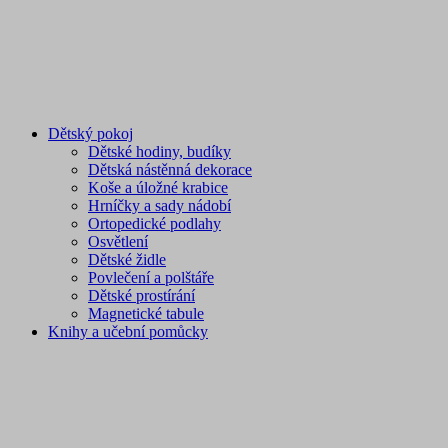
Dětský pokoj
Dětské hodiny, budíky
Dětská nástěnná dekorace
Koše a úložné krabice
Hrníčky a sady nádobí
Ortopedické podlahy
Osvětlení
Dětské židle
Povlečení a polštáře
Dětské prostírání
Magnetické tabule
Knihy a učební pomůcky