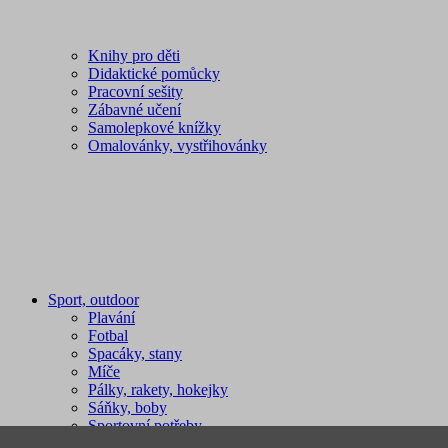
Knihy pro děti
Didaktické pomůcky
Pracovní sešity
Zábavné učení
Samolepkové knížky
Omalovánky, vystřihovánky
Sport, outdoor
Plavání
Fotbal
Spacáky, stany
Míče
Pálky, rakety, hokejky
Sáňky, boby
Sportovní potřeby
Švihadla, obruče