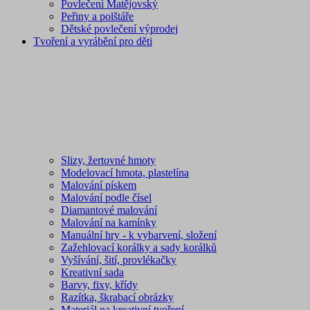
Povlečení Matějovský
Peřiny a polštáře
Dětské povlečení výprodej
Tvoření a vyrábění pro děti
Slizy, žertovné hmoty
Modelovací hmota, plastelína
Malování pískem
Malování podle čísel
Diamantové malování
Malování na kamínky
Manuální hry - k vybarvení, složení
Zažehlovací korálky a sady korálků
Vyšívání, šití, provlékačky
Kreativní sada
Barvy, fixy, křídy
Razítka, škrabací obrázky
Materiál na kreativní tvoření