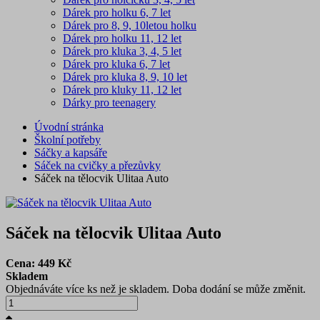
Dárek pro holku 6, 7 let
Dárek pro 8, 9, 10letou holku
Dárek pro holku 11, 12 let
Dárek pro kluka 3, 4, 5 let
Dárek pro kluka 6, 7 let
Dárek pro kluka 8, 9, 10 let
Dárek pro kluky 11, 12 let
Dárky pro teenagery
Úvodní stránka
Školní potřeby
Sáčky a kapsáře
Sáček na cvičky a přezůvky
Sáček na tělocvik Ulitaa Auto
Sáček na tělocvik Ulitaa Auto
Cena:
449
Kč
Skladem
Objednáváte více ks než je skladem. Doba dodání se může změnit.