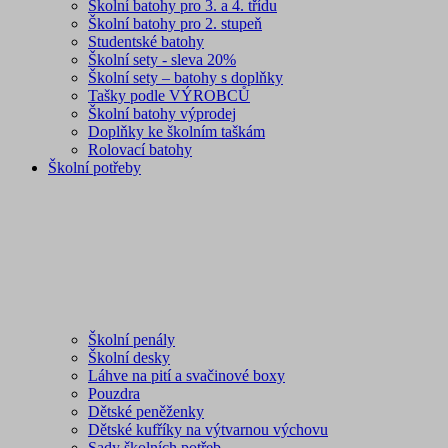
Školní batohy pro 3. a 4. třídu
Školní batohy pro 2. stupeň
Studentské batohy
Školní sety - sleva 20%
Školní sety – batohy s doplňky
Tašky podle VÝROBCŮ
Školní batohy výprodej
Doplňky ke školním taškám
Rolovací batohy
Školní potřeby
Školní penály
Školní desky
Láhve na pití a svačinové boxy
Pouzdra
Dětské peněženky
Dětské kufříky na výtvarnou výchovu
Sady školních potřeb