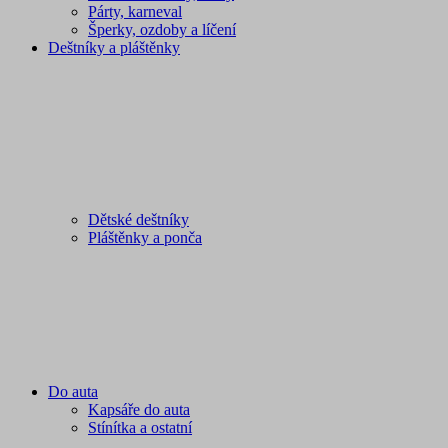
Párty, karneval
Šperky, ozdoby a líčení
Deštníky a pláštěnky
Dětské deštníky
Pláštěnky a ponča
Do auta
Kapsáře do auta
Stínítka a ostatní