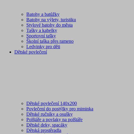
Batohy a batůžky
Batohy na výlety, turistiku
Stylové batohy do města
Tašky a kabelky
Sportovní tašky
Školní taška přes rameno
Ledvinky pro děti
Dětské povlečení
Dětské povlečení 140x200
Povlečení do postýlky pro miminka
Dětské ručníky a osušky
Polštáře a povlaky na polštáře
Dětské deky, spacáky
Dětská prostěradla