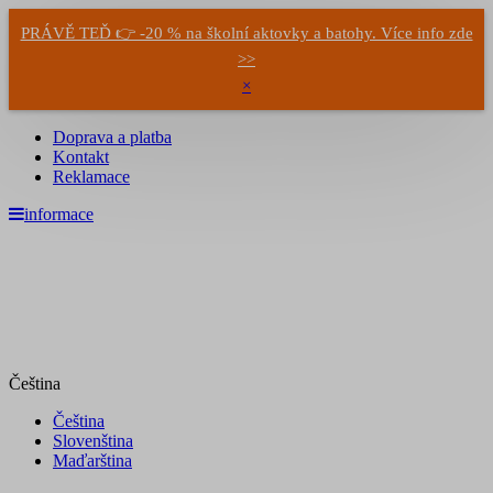
PRÁVĚ TEĎ 👉 -20 % na školní aktovky a batohy. Více info zde
>>
×
Doprava a platba
Kontakt
Reklamace
informace
Čeština
Čeština
Slovenština
Maďarština