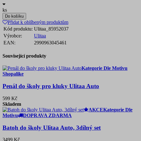
ks
Do košíku
Přidat k oblíbeným produktům
Kód produktu:
Ulitaa_85952037
Výrobce:
Ulitaa
EAN:
2990963045461
Související produkty
Kategorie Dle Motivu
Shopalike
Penál do školy pro kluky Ulitaa Auto
599 Kč
Skladem
AKCE
Kategorie Dle
Motivu
DOPRAVA ZDARMA
Batoh do školy Ulitaa Auto, 3dílný set
3499 Kč