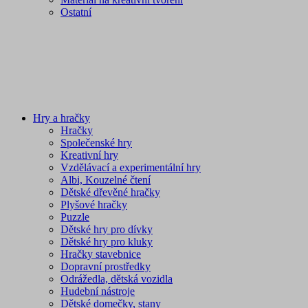
Ostatní
Hry a hračky
Hračky
Společenské hry
Kreativní hry
Vzdělávací a experimentální hry
Albi, Kouzelné čtení
Dětské dřevěné hračky
Plyšové hračky
Puzzle
Dětské hry pro dívky
Dětské hry pro kluky
Hračky stavebnice
Dopravní prostředky
Odrážedla, dětská vozidla
Hudební nástroje
Dětské domečky, stany