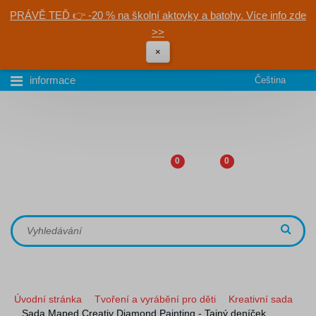
PRÁVĚ TEĎ 👉 -20 % na školní aktovky a batohy. Více info zde
>>
×
informace
Čeština
0
0
Úvodní stránka
Tvoření a vyrábění pro děti
Kreativní sada
Sada Maped Creativ Diamond Painting - Tajný deníček