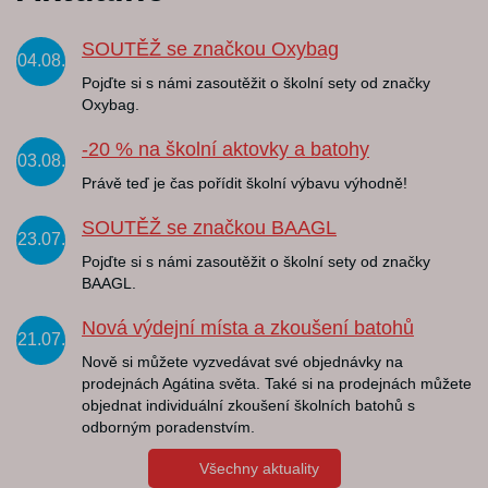
SOUTĚŽ se značkou Oxybag
04.08.
Pojďte si s námi zasoutěžit o školní sety od značky
Oxybag.
-20 % na školní aktovky a batohy
03.08.
Právě teď je čas pořídit školní výbavu výhodně!
SOUTĚŽ se značkou BAAGL
23.07.
Pojďte si s námi zasoutěžit o školní sety od značky
BAAGL.
Nová výdejní místa a zkoušení batohů
21.07.
Nově si můžete vyzvedávat své objednávky na
prodejnách Agátina světa. Také si na prodejnách můžete
objednat individuální zkoušení školních batohů s
odborným poradenstvím.
Všechny aktuality