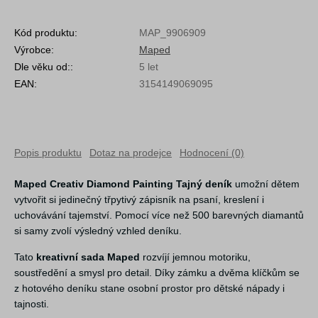
Kód produktu:
MAP_9906909
Výrobce:
Maped
Dle věku od::
5 let
EAN:
3154149069095
Popis produktu
Dotaz na prodejce
Hodnocení (0)
Maped Creativ Diamond Painting Tajný deník
umožní dětem
vytvořit si jedinečný třpytivý zápisník na psaní, kreslení i
uchovávání tajemství. Pomocí více než 500 barevných diamantů
si samy zvolí výsledný vzhled deníku.
Tato
kreativní sada Maped
rozvíjí jemnou motoriku,
soustředění a smysl pro detail. Díky zámku a dvěma klíčkům se
z hotového deníku stane osobní prostor pro dětské nápady i
tajnosti.