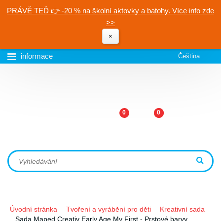
PRÁVĚ TEĎ 👉 -20 % na školní aktovky a batohy. Více info zde
>>
×
informace
Čeština
0
0
Úvodní stránka
Tvoření a vyrábění pro děti
Kreativní sada
Sada Maped Creativ Early Age My First - Prstové barvy