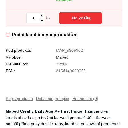
ks
Do košíku
Přidat k oblíbeným produktům
Kód produktu:
MAP_9906902
Výrobce:
Maped
Dle věku od::
2 roky
EAN:
3154149069026
Popis produktu
Dotaz na prodejce
Hodnocení (0)
Maped Creativ Early Age My First Finger Paint
je první
kreativní sada s prstovými barvami pro malé děti. Barva se
nanáší přímo prsty dovnitř karty, která se po zavření promění v