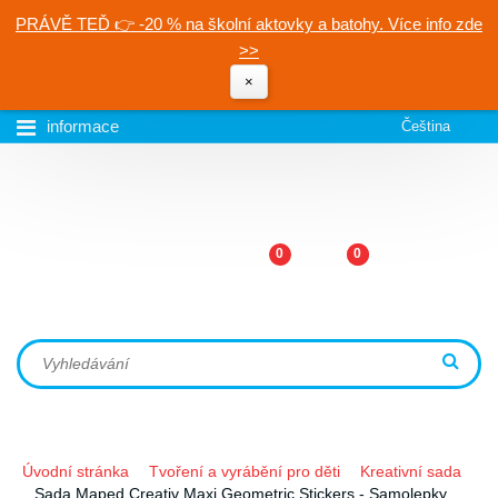
PRÁVĚ TEĎ 👉 -20 % na školní aktovky a batohy. Více info zde
>>
×
informace
Čeština
0
0
Úvodní stránka
Tvoření a vyrábění pro děti
Kreativní sada
Sada Maped Creativ Maxi Geometric Stickers - Samolepky