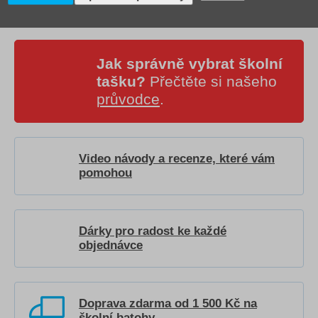
Jak správně vybrat školní
tašku?
Přečtěte si našeho
průvodce
.
Video návody a recenze, které vám
pomohou
Dárky pro radost ke každé
objednávce
Doprava zdarma od 1 500 Kč na
školní batohy