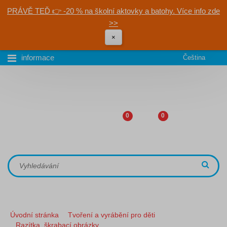
PRÁVĚ TEĎ 👉 -20 % na školní aktovky a batohy. Více info zde
>>
×
informace
Čeština
0
0
Úvodní stránka
Tvoření a vyrábění pro děti
Razítka, škrabací obrázky