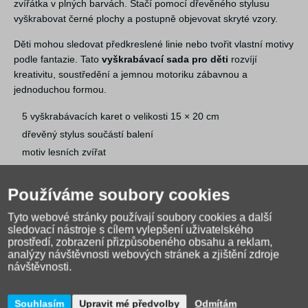
zvířátka v plných barvách. Stačí pomocí dřevěného stylusu
vyškrabovat černé plochy a postupně objevovat skryté vzory.
Děti mohou sledovat předkreslené linie nebo tvořit vlastní motivy
podle fantazie. Tato
vyškrabávací sada pro děti
rozvíjí
kreativitu, soustředění a jemnou motoriku zábavnou a
jednoduchou formou.
5 vyškrabávacích karet o velikosti 15 × 20 cm
dřevěný stylus součástí balení
motiv lesních zvířat
vhodné pro děti od 4 let
Používáme soubory cookies
Tyto webové stránky používají soubory cookies a další
sledovací nástroje s cílem vylepšení uživatelského
prostředí, zobrazení přizpůsobeného obsahu a reklam,
analýzy návštěvnosti webových stránek a zjištění zdroje
návštěvnosti.
Souhlasím
Upravit mé předvolby
Odmítám