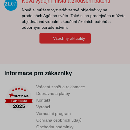
Nová výdejní místa a zkoušení batohů
21.07.
Nově si můžete vyzvedávat své objednávky na
prodejnách Agátina světa. Také si na prodejnách můžete
objednat individuální zkoušení školních batohů s
odborným poradenstvím.
Všechny aktuality
Informace pro zákazníky
Vrácení zboží a reklamace
Dopravné a platby
Kontakt
Výrobci
Věrnostní program
Ochrana osobních údajů
Obchodní podmínky