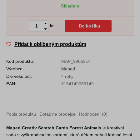
Skladem
ks
Do košíku
Přidat k oblíbeným produktům
Kód produktu:
MAP_9906914
Výrobce:
Maped
Dle věku od::
4 roky
EAN:
3154149069149
Popis produktu
Dotaz na prodejce
Hodnocení (0)
Maped Creativ Scratch Cards Forest Animals
je kreativní
sada s vyškrabávacími kartami, která dětem odhalí krásná lesní