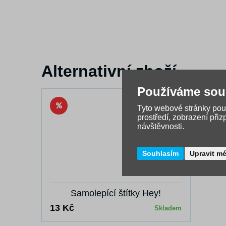
Alternativní zboží
Používáme sou
Tyto webové stránky použ
prostředí, zobrazení při
návštěvnosti.
Souhlasím
Upravit m
Samolepící štítky Hey!
13 Kč
Skladem