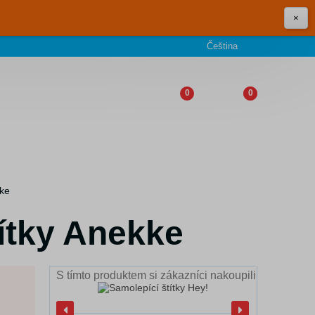
×
Čeština
0
0
kke
ítky Anekke
S tímto produktem si zákazníci nakoupili