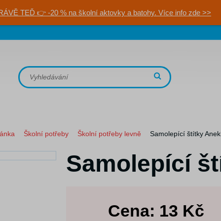
RÁVĚ TEĎ 👉 -20 % na školní aktovky a batohy. Více info zde >>
ránka
Školní potřeby
Školní potřeby levně
Samolepící štítky Ane
Samolepící št
Cena:
13
Kč