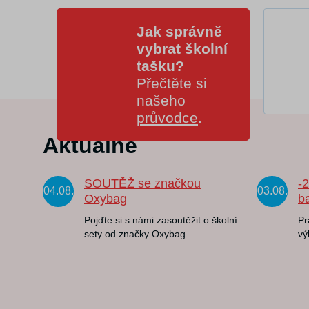
Jak správně
vybrat školní
tašku?
Přečtěte si
našeho
průvodce
.
Aktuálně
SOUTĚŽ se značkou
-
04.08.
03.08.
Oxybag
b
Pojďte si s námi zasoutěžit o školní
Pr
sety od značky Oxybag.
vý