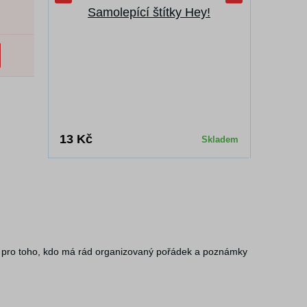
Samolepící štítky Hey!
Povleč
sví
13 Kč
699 Kč
Skladem
 a pro toho, kdo má rád organizovaný pořádek a poznámky