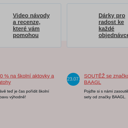
Video návody
Dárky pro
a recenze,
radost ke
které vám
každé
pomohou
objednávc
20 % na školní aktovky a
SOUTĚŽ se značk
23.07.
atohy
BAAGL
ávě teď je čas pořídit školní
Pojďte si s námi zasoutě
bavu výhodně!
sety od značky BAAGL.