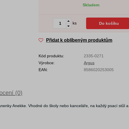
Skladem
ks
Do košíku
Přidat k oblíbeným produktům
Kód produktu:
2335-0271
Výrobce:
Argus
EAN:
8586020253005
cení (0)
panenky Anekke. Vhodné do školy nebo kanceláře, na každý psací stůl