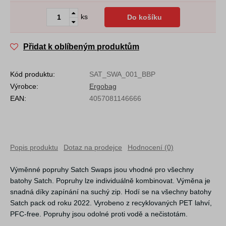
ks
Do košíku
Přidat k oblíbeným produktům
Kód produktu:
SAT_SWA_001_BBP
Výrobce:
Ergobag
EAN:
4057081146666
Popis produktu
Dotaz na prodejce
Hodnocení (0)
Výměnné popruhy Satch Swaps jsou vhodné pro všechny
batohy Satch. Popruhy lze individuálně kombinovat. Výměna je
snadná díky zapínání na suchý zip. Hodí se na všechny batohy
Satch pack od roku 2022. Vyrobeno z recyklovaných PET lahví,
PFC-free. Popruhy jsou odolné proti vodě a nečistotám.