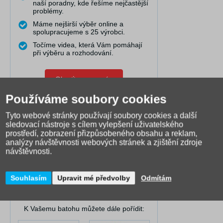
naší poradny, kde řešíme nejčastější
problémy.
Máme nejširší výběr online a
spolupracujeme s 25 výrobci.
Točíme videa, která Vám pomáhají
při výběru a rozhodování.
Obraťte se na nás
Používáme soubory cookies
Tyto webové stránky používají soubory cookies a další
U nás máte jistotu.
sledovací nástroje s cílem vylepšení uživatelského
V případě reklamace nabízíme
prostředí, zobrazení přizpůsobeného obsahu a reklam,
pomoc.
analýzy návštěvnosti webových stránek a zjištění zdroje
návštěvnosti.
Zápůjční služba
Souhlasím
Upravit mé předvolby
Odmítám
K Vašemu batohu můžete dále pořídit: