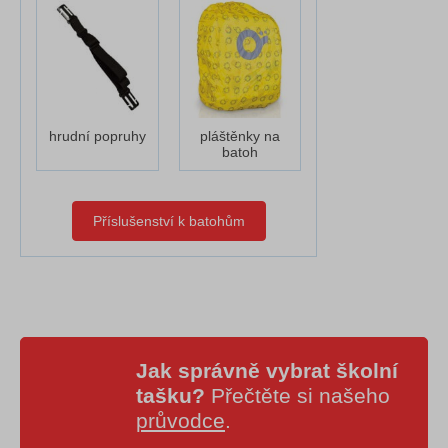
hrudní popruhy
pláštěnky na
batoh
Příslušenství k batohům
Jak správně vybrat školní
tašku?
Přečtěte si našeho
průvodce
.