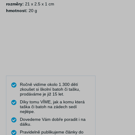
rozměry:
21 x 2.5 x 1 cm
hmotnost:
20 g
Ročně vidíme okolo 1.300 dětí
zkoušet si školní batoh či tašku,
prodáváme je již 15 let.
Díky tomu VÍME, jak a komu která
taška či batoh na zádech sedí
nejlépe.
Dovedeme Vám dobře poradit i na
dálku.
Pravidelně publikujeme články do