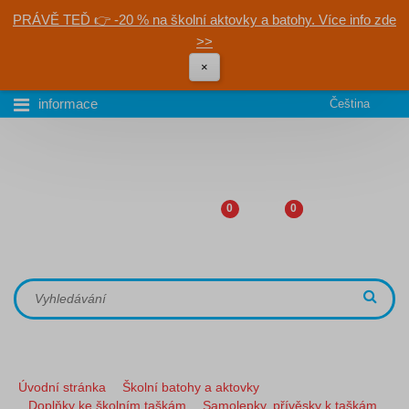
PRÁVĚ TEĎ 👉 -20 % na školní aktovky a batohy. Více info zde
>>
×
informace
Čeština
0
0
Úvodní stránka
Školní batohy a aktovky
Doplňky ke školním taškám
Samolepky, přívěsky k taškám