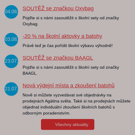
SOUTĚŽ se značkou Oxybag
04.08.
Pojďte si s námi zasoutěžit o školní sety od značky
Oxybag.
-20 % na školní aktovky a batohy
03.08.
Právě teď je čas pořídit školní výbavu výhodně!
SOUTĚŽ se značkou BAAGL
23.07.
Pojďte si s námi zasoutěžit o školní sety od značky
BAAGL.
Nová výdejní místa a zkoušení batohů
21.07.
Nově si můžete vyzvedávat své objednávky na
prodejnách Agátina světa. Také si na prodejnách můžete
objednat individuální zkoušení školních batohů s
odborným poradenstvím.
Všechny aktuality