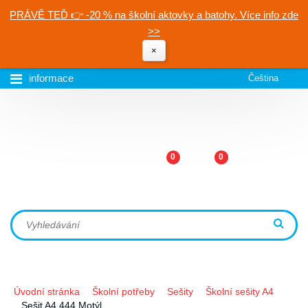
PRÁVĚ TEĎ 👉 -20 % na školní aktovky a batohy. Více info zde
>>
×
informace
Čeština
0
0
Úvodní stránka
Školní potřeby
Sešity
Školní sešity A4
Sešit A4 444 Motýl