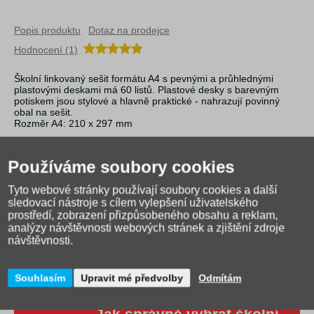
Popis produktu
Dotaz na prodejce
Hodnocení (1)
Školní linkovaný sešit formátu A4 s pevnými a průhlednými
plastovými deskami má 60 listů. Plastové desky s barevným
potiskem jsou stylové a hlavně praktické - nahrazují povinný
obal na sešit.
Rozměr A4: 210 x 297 mm
Používáme soubory cookies
Tyto webové stránky používají soubory cookies a další
sledovací nástroje s cílem vylepšení uživatelského
prostředí, zobrazení přizpůsobeného obsahu a reklam,
analýzy návštěvnosti webových stránek a zjištění zdroje
návštěvnosti.
Souhlasím
Upravit mé předvolby
Odmítám
Jak správně vybrat školní