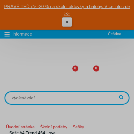
PRÁVĚ TEĎ 👉 -20 % na školní aktovky a batohy. Více info zde
>>
×
informace
Čeština
0
0
Úvodní stránka
Školní potřeby
Sešity
Sešit A4 Trend 464 Love