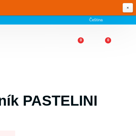
×
Čeština
0
0
tník PASTELINI