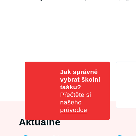
Jak správně
vybrat školní
tašku?
Přečtěte si
našeho
průvodce
.
Aktuálně