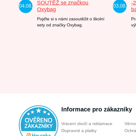
SOUTĚŽ se značkou
-
04.08.
03.08.
Oxybag
b
Pojďte si s námi zasoutěžit o školní
Pr
sety od značky Oxybag.
vý
Informace pro zákazníky
Vrácení zboží a reklamace
Věrno
Dopravné a platby
Ochra