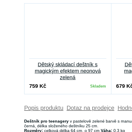
Dětský skládací deštník s
Dět
magickým efektem neonová
mag
zelená
759 Kč
679 K
Skladem
Popis produktu
Dotaz na prodejce
Hodno
Deštník pro teenagery
v pastelově zelené barvě s manuáln
černá, délka složeného deštníku 25 cm.
Rozměry:
celková délka 64 cm, o 97 cm
Váha:
0,3 kg