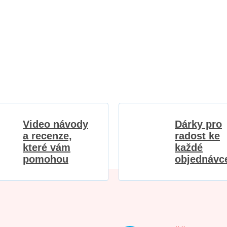
Video návody
Dárky pro
a recenze,
radost ke
které vám
každé
pomohou
objednávc