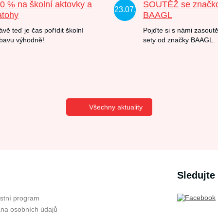
20 % na školní aktovky a
SOUTĚŽ se značk
23.07.
atohy
BAAGL
ávě teď je čas pořídit školní
Pojďte si s námi zasoutě
bavu výhodně!
sety od značky BAAGL.
Všechny aktuality
Sledujte
stní program
na osobních údajů