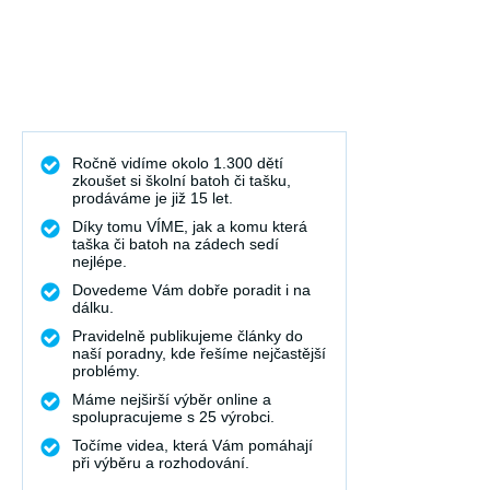
Ročně vidíme okolo 1.300 dětí
zkoušet si školní batoh či tašku,
prodáváme je již 15 let.
Díky tomu VÍME, jak a komu která
taška či batoh na zádech sedí
nejlépe.
Dovedeme Vám dobře poradit i na
dálku.
Pravidelně publikujeme články do
naší poradny, kde řešíme nejčastější
problémy.
Máme nejširší výběr online a
spolupracujeme s 25 výrobci.
Točíme videa, která Vám pomáhají
při výběru a rozhodování.