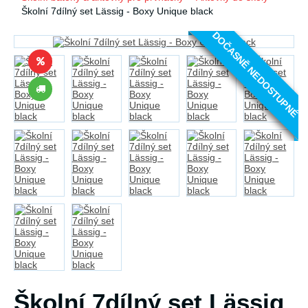
Školní 7dílný set Lässig - Boxy Unique black
DOČASNĚ NEDOSTUPNÉ
Školní 7dílný set Lässig