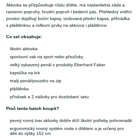
Aktovka se přizpůsobuje růstu dítěte, má nastavitelná záda a
ramenní popruhy, hrudní popruh i bederní pás. Přehledný vnitřní
prostor doplňují boční kapsy, izolovaná přední kapsa, přihrádka
s pláštěnkou a reflexní prvky na aktovce i pláštěnce.
Co set obsahuje:
školní aktovka
sportovní vak na sport nebo přezůvky
velký vybavený penál s produkty Eberhard Faber
kapsička na krk
malý penál/pouzdro na zip
pláštěnka
přívěsek a 2 nášivky pro dozdobení setu
Proč tento batoh koupit?
pevný rovný tvar aktovky dobře drží školní potřeby pohromadě
ergonomický nosný systém roste s dítětem a je určený pro
děti do výšky 152 cm