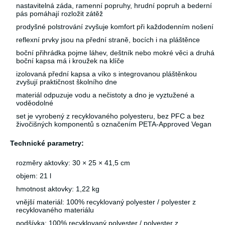
nastavitelná záda, ramenní popruhy, hrudní popruh a bederní
pás pomáhají rozložit zátěž
prodyšné polstrování zvyšuje komfort při každodenním nošení
reflexní prvky jsou na přední straně, bocích i na pláštěnce
boční přihrádka pojme láhev, deštník nebo mokré věci a druhá
boční kapsa má i kroužek na klíče
izolovaná přední kapsa a víko s integrovanou pláštěnkou
zvyšují praktičnost školního dne
materiál odpuzuje vodu a nečistoty a dno je vyztužené a
voděodolné
set je vyrobený z recyklovaného polyesteru, bez PFC a bez
živočišných komponentů s označením PETA-Approved Vegan
Technické parametry:
rozměry aktovky: 30 × 25 × 41,5 cm
objem: 21 l
hmotnost aktovky: 1,22 kg
vnější materiál: 100% recyklovaný polyester / polyester z
recyklovaného materiálu
podšívka: 100% recyklovaný polyester / polyester z