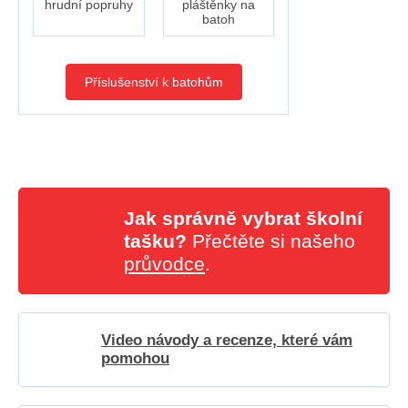
hrudní popruhy
pláštěnky na
batoh
Příslušenství k batohům
Jak správně vybrat školní
tašku?
Přečtěte si našeho
průvodce
.
Video návody a recenze, které vám
pomohou