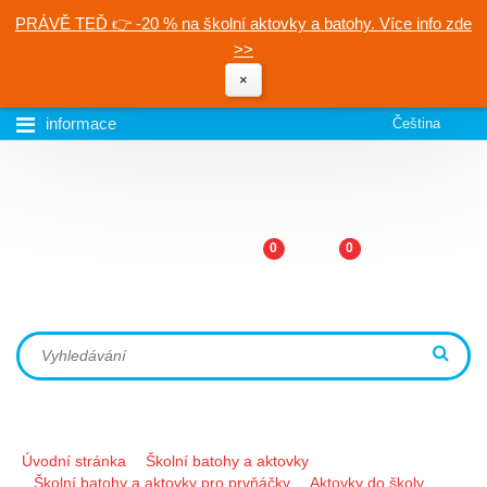
PRÁVĚ TEĎ 👉 -20 % na školní aktovky a batohy. Více info zde
>>
×
informace
Čeština
0
0
Úvodní stránka
Školní batohy a aktovky
Školní batohy a aktovky pro prvňáčky
Aktovky do školy