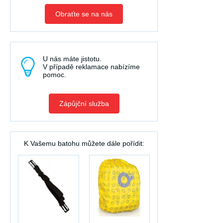
Obraťte se na nás
U nás máte jistotu.
V případě reklamace nabízíme
pomoc.
Zápůjční služba
K Vašemu batohu můžete dále pořídit: