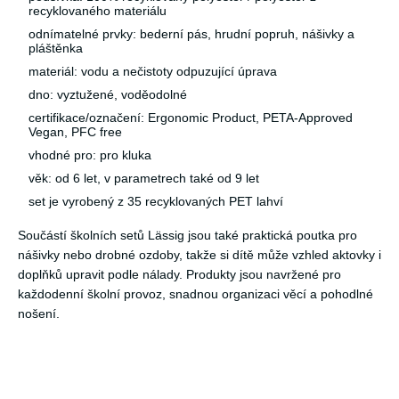
recyklovaného materiálu
odnímatelné prvky: bederní pás, hrudní popruh, nášivky a
pláštěnka
materiál: vodu a nečistoty odpuzující úprava
dno: vyztužené, voděodolné
certifikace/označení: Ergonomic Product, PETA-Approved
Vegan, PFC free
vhodné pro: pro kluka
věk: od 6 let, v parametrech také od 9 let
set je vyrobený z 35 recyklovaných PET lahví
Součástí školních setů Lässig jsou také praktická poutka pro
nášivky nebo drobné ozdoby, takže si dítě může vzhled aktovky i
doplňků upravit podle nálady. Produkty jsou navržené pro
každodenní školní provoz, snadnou organizaci věcí a pohodlné
nošení.