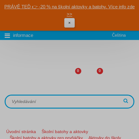
PRÁVĚ TEĎ 👉 -20 % na školní aktovky a batohy. Více info zde
>>
×
informace
Čeština
0
0
Úvodní stránka
Školní batohy a aktovky
Školní batohy a aktovky pro prvňáčky
Aktovky do školy