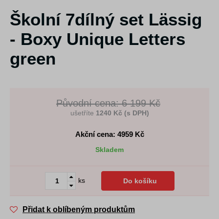
Školní 7dílný set Lässig
- Boxy Unique Letters
green
Původní cena: 6 199 Kč
ušetříte
1240 Kč (s DPH)
Akční cena: 4959
Kč
Skladem
ks
Do košíku
Přidat k oblíbeným produktům