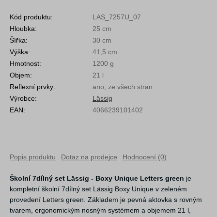
Kód produktu:
LAS_7257U_07
Hloubka:
25 cm
Šířka:
30 cm
Výška:
41,5 cm
Hmotnost:
1200 g
Objem:
21 l
Reflexní prvky:
ano, ze všech stran
Výrobce:
Lässig
EAN:
4066239101402
Popis produktu
Dotaz na prodejce
Hodnocení (0)
Školní 7dílný set Lässig - Boxy Unique Letters green
je
kompletní školní 7dílný set Lässig Boxy Unique v zeleném
provedení Letters green. Základem je pevná aktovka s rovným
tvarem, ergonomickým nosným systémem a objemem 21 l,