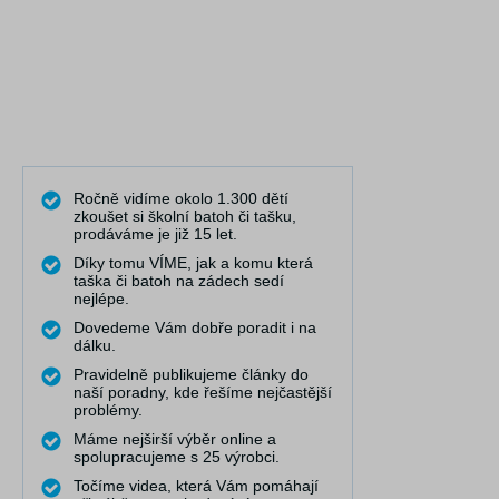
Ročně vidíme okolo 1.300 dětí
zkoušet si školní batoh či tašku,
prodáváme je již 15 let.
Díky tomu VÍME, jak a komu která
taška či batoh na zádech sedí
nejlépe.
Dovedeme Vám dobře poradit i na
dálku.
Pravidelně publikujeme články do
naší poradny, kde řešíme nejčastější
problémy.
Máme nejširší výběr online a
spolupracujeme s 25 výrobci.
Točíme videa, která Vám pomáhají