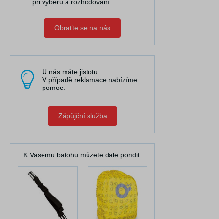
při výběru a rozhodování.
Obraťte se na nás
U nás máte jistotu.
V případě reklamace nabízíme
pomoc.
Zápůjční služba
K Vašemu batohu můžete dále pořídit: