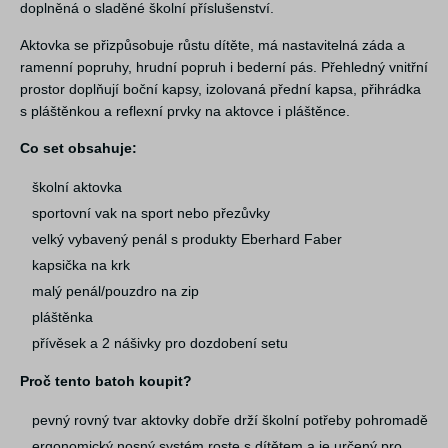
doplněná o sladěné školní příslušenství.
Aktovka se přizpůsobuje růstu dítěte, má nastavitelná záda a
ramenní popruhy, hrudní popruh i bederní pás. Přehledný vnitřní
prostor doplňují boční kapsy, izolovaná přední kapsa, přihrádka
s pláštěnkou a reflexní prvky na aktovce i pláštěnce.
Co set obsahuje:
školní aktovka
sportovní vak na sport nebo přezůvky
velký vybavený penál s produkty Eberhard Faber
kapsička na krk
malý penál/pouzdro na zip
pláštěnka
přívěsek a 2 nášivky pro dozdobení setu
Proč tento batoh koupit?
pevný rovný tvar aktovky dobře drží školní potřeby pohromadě
ergonomický nosný systém roste s dítětem a je určený pro