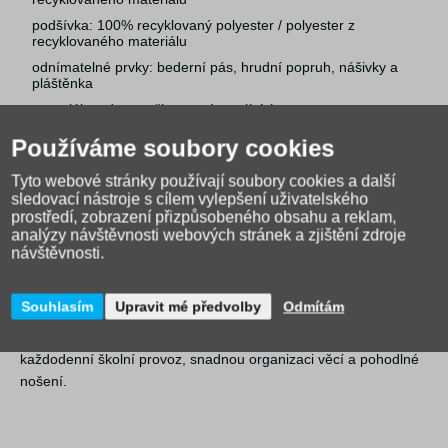
podšívka: 100% recyklovaný polyester / polyester z
recyklovaného materiálu
odnímatelné prvky: bederní pás, hrudní popruh, nášivky a
pláštěnka
materiál: vodu a nečistoty odpuzující úprava
dno: vyztužené, voděodolné
Používáme soubory cookies
certifikace/označení: Ergonomic Product, PETA-Approved
Vegan, PFC free
Tyto webové stránky používají soubory cookies a další
sledovací nástroje s cílem vylepšení uživatelského
vhodné pro: pro kluka i holku
prostředí, zobrazení přizpůsobeného obsahu a reklam,
věk: od 6 let, v parametrech také od 9 let
analýzy návštěvnosti webových stránek a zjištění zdroje
návštěvnosti.
set je vyrobený z 35 recyklovaných PET lahví
Součástí školních setů Lässig jsou také praktická poutka pro
Souhlasím
Upravit mé předvolby
Odmítám
nášivky nebo drobné ozdoby, takže si dítě může vzhled aktovky i
doplňků upravit podle nálady. Produkty jsou navržené pro
každodenní školní provoz, snadnou organizaci věcí a pohodlné
nošení.