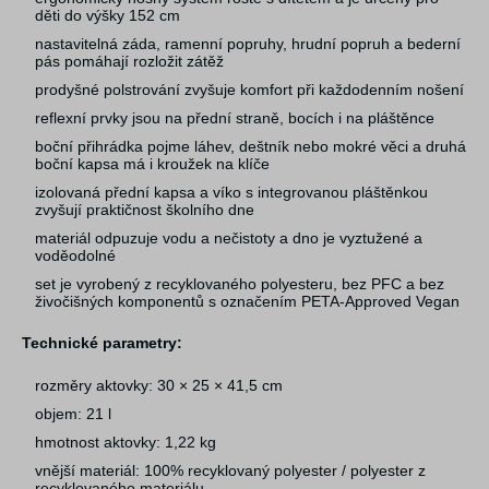
děti do výšky 152 cm
nastavitelná záda, ramenní popruhy, hrudní popruh a bederní
pás pomáhají rozložit zátěž
prodyšné polstrování zvyšuje komfort při každodenním nošení
reflexní prvky jsou na přední straně, bocích i na pláštěnce
boční přihrádka pojme láhev, deštník nebo mokré věci a druhá
boční kapsa má i kroužek na klíče
izolovaná přední kapsa a víko s integrovanou pláštěnkou
zvyšují praktičnost školního dne
materiál odpuzuje vodu a nečistoty a dno je vyztužené a
voděodolné
set je vyrobený z recyklovaného polyesteru, bez PFC a bez
živočišných komponentů s označením PETA-Approved Vegan
Technické parametry:
rozměry aktovky: 30 × 25 × 41,5 cm
objem: 21 l
hmotnost aktovky: 1,22 kg
vnější materiál: 100% recyklovaný polyester / polyester z
recyklovaného materiálu