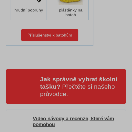
hrudní popruhy
pláštěnky na
batoh
Příslušenství k batohům
Jak správně vybrat školní
tašku?
Přečtěte si našeho
průvodce
.
Video návody a recenze, které vám
pomohou